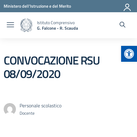
Vai ai contenuti
Vai al menu di navigazione
Vai al footer
Ministero dell'Istruzione e del Merito
Istituto Comprensivo
G. Falcone - R. Scauda
Apr
CONVOCAZIONE RSU
08/09/2020
Personale scolastico
Docente