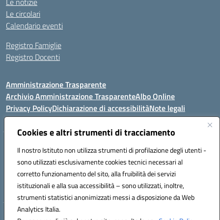
Le notizie
Le circolari
Calendario eventi
Registro Famiglie
Registro Docenti
Amministrazione Trasparente
Archivio Amministrazione Trasparente
Albo Online
Privacy Policy
Dichiarazione di accessibilità
Note legali
Cookies e altri strumenti di tracciamento
Istituto Comprensivo Statale
Il nostro Istituto non utilizza strumenti di profilazione degli utenti -
8° G. FALCONE – R. SCAUDA"
sono utilizzati esclusivamente cookies tecnici necessari al
Via Cupa Campanariello, 5 - 80059, Torre del Greco (NA)
corretto funzionamento del sito, alla fruibilità dei servizi
Tel. +39 0818834377 - Fax +39 0818834377 - Cod.Fisc. 95170530638
istituzionali e alla sua accessibilità – sono utilizzati, inoltre,
Email: naic8df00a@istruzione.it - PEC: naic8df00a@pec.istruzione.it
strumenti statistici anonimizzati messi a disposizione da Web
Analytics Italia.
Hosting & Powered by 3D Solution S.r.l.