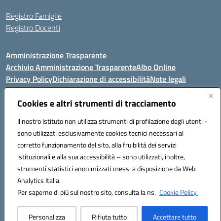
Registro Famiglie
Registro Docenti
Amministrazione Trasparente
Archivio Amministrazione Trasparente
Albo Online
Privacy Policy
Dichiarazione di accessibilità
Note legali
Cookies e altri strumenti di tracciamento
Istituto Comprensivo Statale
Il nostro Istituto non utilizza strumenti di profilazione degli utenti -
8° G. FALCONE – R. SCAUDA"
sono utilizzati esclusivamente cookies tecnici necessari al
Via Cupa Campanariello, 5 - 80059, Torre del Greco (NA)
corretto funzionamento del sito, alla fruibilità dei servizi
Tel. +39 0818834377 - Fax +39 0818834377 - Cod.Fisc. 95170530638
istituzionali e alla sua accessibilità – sono utilizzati, inoltre,
Email: naic8df00a@istruzione.it - PEC: naic8df00a@pec.istruzione.it
strumenti statistici anonimizzati messi a disposizione da Web
Analytics Italia.
Hosting & Powered by 3D Solution S.r.l.
Per saperne di più sul nostro sito, consulta la ns.
Cookie Policy.
Concept & Design by Designers Italia
Personalizza
Rifiuta tutto
Accettare tutto