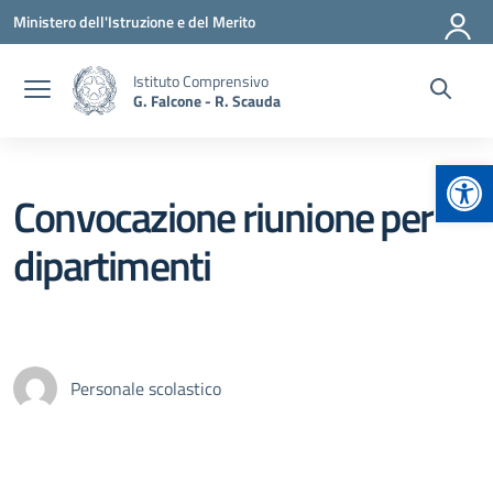
Vai ai contenuti
Vai al menu di navigazione
Vai al footer
Ministero dell'Istruzione e del Merito
Istituto Comprensivo
G. Falcone - R. Scauda
Apr
Convocazione riunione per
dipartimenti
Personale scolastico