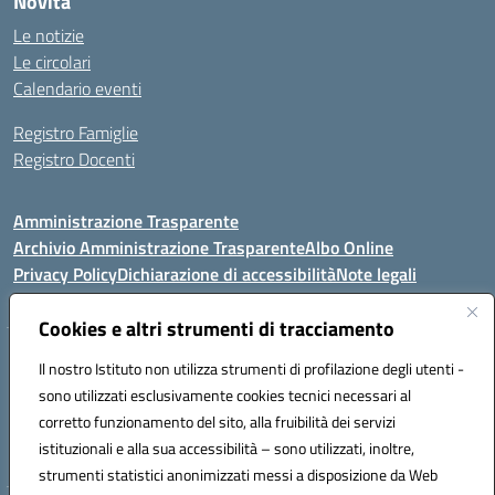
Novità
Le notizie
Le circolari
Calendario eventi
Registro Famiglie
Registro Docenti
Amministrazione Trasparente
Archivio Amministrazione Trasparente
Albo Online
Privacy Policy
Dichiarazione di accessibilità
Note legali
Cookies e altri strumenti di tracciamento
Istituto Comprensivo Statale
Il nostro Istituto non utilizza strumenti di profilazione degli utenti -
8° G. FALCONE – R. SCAUDA"
sono utilizzati esclusivamente cookies tecnici necessari al
Via Cupa Campanariello, 5 - 80059, Torre del Greco (NA)
corretto funzionamento del sito, alla fruibilità dei servizi
Tel. +39 0818834377 - Fax +39 0818834377 - Cod.Fisc. 95170530638
istituzionali e alla sua accessibilità – sono utilizzati, inoltre,
Email: naic8df00a@istruzione.it - PEC: naic8df00a@pec.istruzione.it
strumenti statistici anonimizzati messi a disposizione da Web