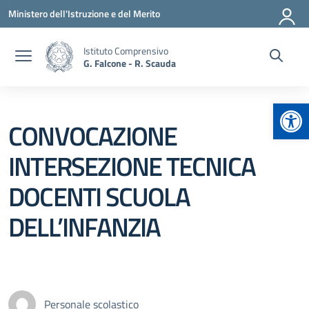
Vai ai contenuti
Vai al menu di navigazione
Vai al footer
Ministero dell'Istruzione e del Merito
Istituto Comprensivo
G. Falcone - R. Scauda
Apr
CONVOCAZIONE
INTERSEZIONE TECNICA
DOCENTI SCUOLA
DELL’INFANZIA
Personale scolastico