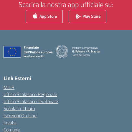
Scarica la nostra app ufficiale su:
App Store
Play Store
Istituto Comprensivo
G. Falcone - R. Scauda
Torre del Greco
— Visita la pagina iniziale della scuola
Link Esterni
MIUR
Ufficio Scolastico Regionale
Ufficio Scolastico Territoriale
Scuola in Chiaro
Iscrizioni On Line
Invalsi
Comune