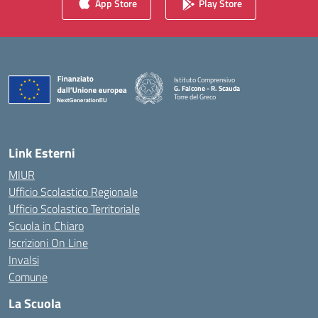
App Store
Play Store
Istituto Comprensivo
G. Falcone - R. Scauda
Torre del Greco
— Visita la pagina iniziale della scuola
Link Esterni
MIUR
Ufficio Scolastico Regionale
Ufficio Scolastico Territoriale
Scuola in Chiaro
Iscrizioni On Line
Invalsi
Comune
La Scuola