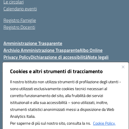
Le circolari
Calendario eventi
Registro Famiglie
Registro Docenti
Amministrazione Trasparente
Archivio Amministrazione Trasparente
Albo Online
Privacy Policy
Dichiarazione di accessibilità
Note legali
Cookies e altri strumenti di tracciamento
Istituto Comprensivo Statale
Il nostro Istituto non utilizza strumenti di profilazione degli utenti -
8° G. FALCONE – R. SCAUDA"
sono utilizzati esclusivamente cookies tecnici necessari al
Via Cupa Campanariello, 5 - 80059, Torre del Greco (NA)
corretto funzionamento del sito, alla fruibilità dei servizi
Tel. +39 0818834377 - Fax +39 0818834377 - Cod.Fisc. 95170530638
istituzionali e alla sua accessibilità – sono utilizzati, inoltre,
Email: naic8df00a@istruzione.it - PEC: naic8df00a@pec.istruzione.it
strumenti statistici anonimizzati messi a disposizione da Web
Analytics Italia.
Hosting & Powered by 3D Solution S.r.l.
Per saperne di più sul nostro sito, consulta la ns.
Cookie Policy.
Concept & Design by Designers Italia