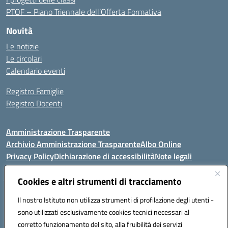
PTOF – Piano Triennale dell’Offerta Formativa
Novità
Le notizie
Le circolari
Calendario eventi
Registro Famiglie
Registro Docenti
Amministrazione Trasparente
Archivio Amministrazione Trasparente
Albo Online
Privacy Policy
Dichiarazione di accessibilità
Note legali
Cookies e altri strumenti di tracciamento
Istituto Comprensivo Statale
Il nostro Istituto non utilizza strumenti di profilazione degli utenti -
8° G. FALCONE – R. SCAUDA"
sono utilizzati esclusivamente cookies tecnici necessari al
Via Cupa Campanariello, 5 - 80059, Torre del Greco (NA)
corretto funzionamento del sito, alla fruibilità dei servizi