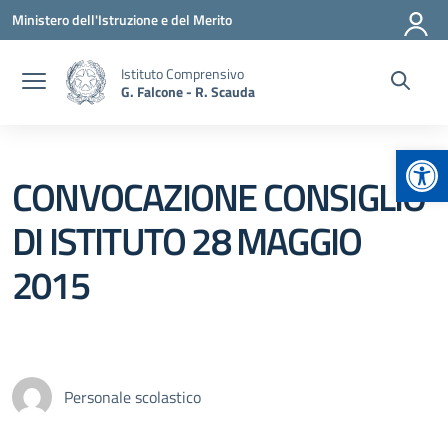
Vai ai contenuti
Vai al menu di navigazione
Vai al footer
Ministero dell'Istruzione e del Merito
Istituto Comprensivo
G. Falcone - R. Scauda
Apr
CONVOCAZIONE CONSIGLIO
DI ISTITUTO 28 MAGGIO
2015
Personale scolastico