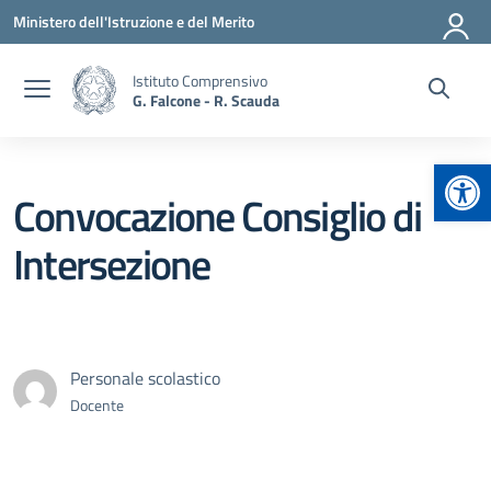
Vai ai contenuti
Vai al menu di navigazione
Vai al footer
Ministero dell'Istruzione e del Merito
Istituto Comprensivo
G. Falcone - R. Scauda
Apr
Convocazione Consiglio di
Intersezione
Personale scolastico
Docente