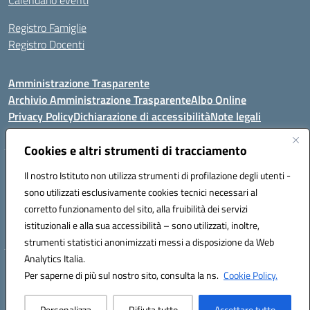
Calendario eventi
Registro Famiglie
Registro Docenti
Amministrazione Trasparente
Archivio Amministrazione Trasparente
Albo Online
Privacy Policy
Dichiarazione di accessibilità
Note legali
Cookies e altri strumenti di tracciamento
Istituto Comprensivo Statale
Il nostro Istituto non utilizza strumenti di profilazione degli utenti -
8° G. FALCONE – R. SCAUDA"
sono utilizzati esclusivamente cookies tecnici necessari al
Via Cupa Campanariello, 5 - 80059, Torre del Greco (NA)
corretto funzionamento del sito, alla fruibilità dei servizi
Tel. +39 0818834377 - Fax +39 0818834377 - Cod.Fisc. 95170530638
istituzionali e alla sua accessibilità – sono utilizzati, inoltre,
Email: naic8df00a@istruzione.it - PEC: naic8df00a@pec.istruzione.it
strumenti statistici anonimizzati messi a disposizione da Web
Analytics Italia.
Hosting & Powered by 3D Solution S.r.l.
Per saperne di più sul nostro sito, consulta la ns.
Cookie Policy.
Concept & Design by Designers Italia
Personalizza
Rifiuta tutto
Accettare tutto