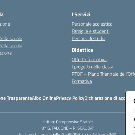
Visita la pagina iniziale della scuola
la
I Servizi
zione
Personale scolastico
Famiglie e studenti
della scuola
Percorsi di studio
della scuola
Didattica
azione
Offerta formativa
I progetti delle classi
PTOF – Piano Triennale dell’Off
Formativa
one Trasparente
Albo Online
Privacy Policy
Dichiarazione di accessib
Istituto Comprensivo Statale
8° G. FALCONE – R. SCAUDA"
Via Cupa Campanariello, 5 - 80059, Torre del Greco (NA)