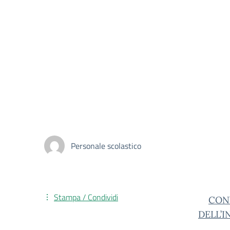
Personale scolastico
Stampa / Condividi
CON
DELL’I