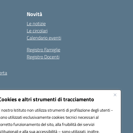
Novità
Le notizie
Le circolari
Calendario eventi
Registro Famiglie
Registro Docenti
erta
ilità
Note legali
Cookies e altri strumenti di tracciamento
Il nostro Istituto non utilizza strumenti di profilazione degli utenti -
sono utilizzati esclusivamente cookies tecnici necessari al
corretto funzionamento del sito, alla fruibilità dei servizi
istituzionali e alla sua accessibilità – sono utilizzati, inoltre,