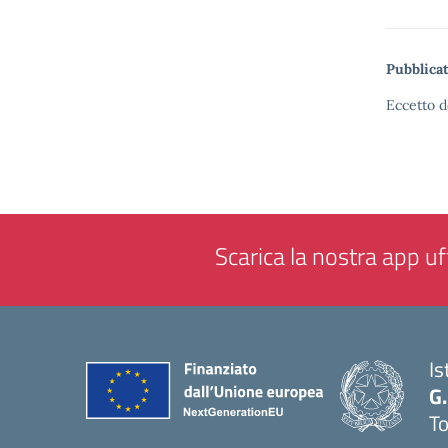
Pubblicat
Eccetto d
Scarica la nostra app uff
Is
G.
To