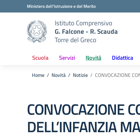
Vai ai contenuti
Vai al menu di navigazione
Vai al footer
Ministero dell'Istruzione e del Merito
Istituto Comprensivo
G. Falcone - R. Scauda
Torre del Greco
Scuola
Servizi
Novità
Didattica
Home
Novità
Notizie
CONVOCAZIONE CONS
CONVOCAZIONE CO
DELL’INFANZIA MA