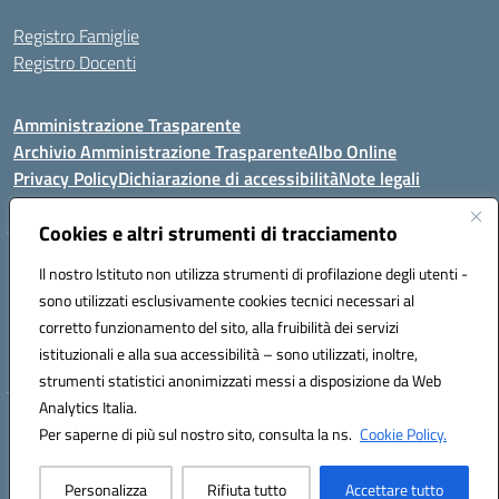
Registro Famiglie
Registro Docenti
Amministrazione Trasparente
Archivio Amministrazione Trasparente
Albo Online
Privacy Policy
Dichiarazione di accessibilità
Note legali
Cookies e altri strumenti di tracciamento
Istituto Comprensivo Statale
Il nostro Istituto non utilizza strumenti di profilazione degli utenti -
8° G. FALCONE – R. SCAUDA"
sono utilizzati esclusivamente cookies tecnici necessari al
Via Cupa Campanariello, 5 - 80059, Torre del Greco (NA)
corretto funzionamento del sito, alla fruibilità dei servizi
Tel. +39 0818834377 - Fax +39 0818834377 - Cod.Fisc. 95170530638
istituzionali e alla sua accessibilità – sono utilizzati, inoltre,
Email: naic8df00a@istruzione.it - PEC: naic8df00a@pec.istruzione.it
strumenti statistici anonimizzati messi a disposizione da Web
Analytics Italia.
Hosting & Powered by 3D Solution S.r.l.
Per saperne di più sul nostro sito, consulta la ns.
Cookie Policy.
Concept & Design by Designers Italia
Personalizza
Rifiuta tutto
Accettare tutto