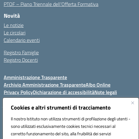
PTOF – Piano Triennale dell’Offerta Formativa
Novità
Le notizie
Le circolari
Calendario eventi
Registro Famiglie
Registro Docenti
Amministrazione Trasparente
Archivio Amministrazione Trasparente
Albo Online
Privacy Policy
Dichiarazione di accessibilità
Note legali
Cookies e altri strumenti di tracciamento
Istituto Comprensivo Statale
Il nostro Istituto non utilizza strumenti di profilazione degli utenti -
8° G. FALCONE – R. SCAUDA"
sono utilizzati esclusivamente cookies tecnici necessari al
Via Cupa Campanariello, 5 - 80059, Torre del Greco (NA)
corretto funzionamento del sito, alla fruibilità dei servizi
Tel. +39 0818834377 - Fax +39 0818834377 - Cod.Fisc. 95170530638