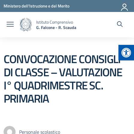
Vai ai contenuti
Vai al menu di navigazione
Vai al footer
Ministero dell'Istruzione e del Merito
Istituto Comprensivo
G. Falcone - R. Scauda
Apr
CONVOCAZIONE CONSIGLI
DI CLASSE – VALUTAZIONE
I° QUADRIMESTRE SC.
PRIMARIA
Personale scolastico