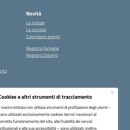
Novità
Le notizie
Le circolari
Calendario eventi
Registro Famiglie
Registro Docenti
erta
ilità
Note legali
Cookies e altri strumenti di tracciamento
Il nostro Istituto non utilizza strumenti di profilazione degli utenti -
sono utilizzati esclusivamente cookies tecnici necessari al
corretto funzionamento del sito, alla fruibilità dei servizi
istituzionali e alla sua accessibilità – sono utilizzati, inoltre,