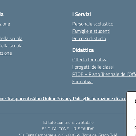
Visita la pagina iniziale della scuola
la
I Servizi
zione
Personale scolastico
Famiglie e studenti
della scuola
Percorsi di studio
della scuola
Didattica
azione
Offerta formativa
I progetti delle classi
PTOF – Piano Triennale dell’Off
Formativa
one Trasparente
Albo Online
Privacy Policy
Dichiarazione di accessib
Istituto Comprensivo Statale
8° G. FALCONE – R. SCAUDA"
Via Cupa Campanariello, 5 - 80059, Torre del Greco (NA)