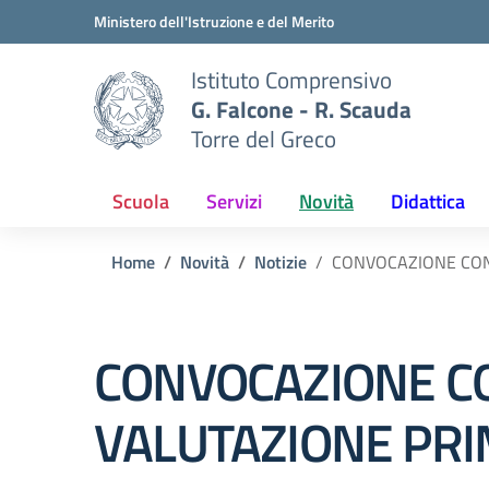
Vai ai contenuti
Vai al menu di navigazione
Vai al footer
Ministero dell'Istruzione e del Merito
Istituto Comprensivo
G. Falcone - R. Scauda
Torre del Greco
Scuola
Servizi
Novità
Didattica
Home
Novità
Notizie
CONVOCAZIONE CON
CONVOCAZIONE CO
VALUTAZIONE PR