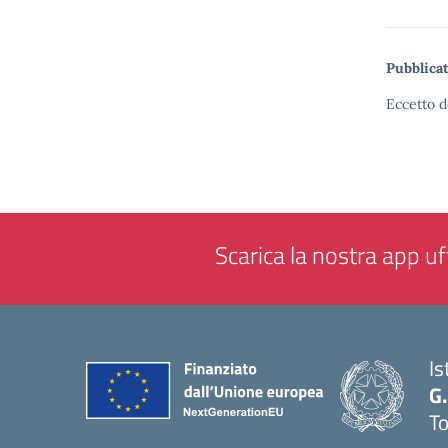
Pubblicat
Eccetto d
Scarica la nostra app uff
Is
G.
To