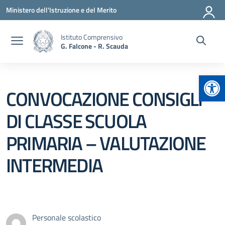
Vai ai contenuti
Vai al menu di navigazione
Vai al footer
Ministero dell'Istruzione e del Merito
Istituto Comprensivo
G. Falcone - R. Scauda
Apr
CONVOCAZIONE CONSIGLI
DI CLASSE SCUOLA
PRIMARIA – VALUTAZIONE
INTERMEDIA
Personale scolastico