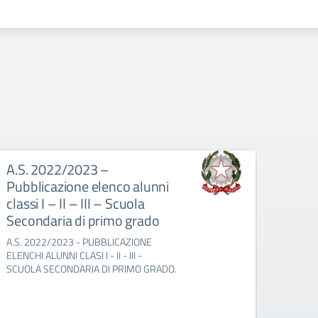
A.S. 2022/2023 –
Prog
Pubblicazione elenco alunni
PROGE
classi I – II – III – Scuola
CRON
Secondaria di primo grado
A.S. 2022/2023 - PUBBLICAZIONE
ELENCHI ALUNNI CLASI I - II - III -
SCUOLA SECONDARIA DI PRIMO GRADO.