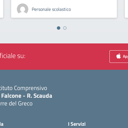
Personale scolastico
iciale su:
App
tituto Comprensivo
 Falcone - R. Scauda
rre del Greco
Visita la pagina iniziale della scuola
la
I Servizi