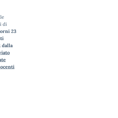
le
i di
iorni 23
ti
 dalla
viato
ate
ocenti
uale