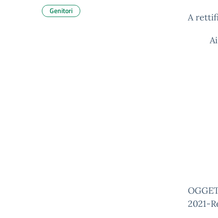
Genitori
A retti
Ai
OGGETT
2021-Re