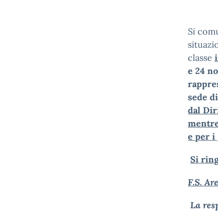
Si comu
situazi
classe
e 24 no
rappres
sede di
dal Dir
mentre 
e per i
Si rin
F.S. A
La 