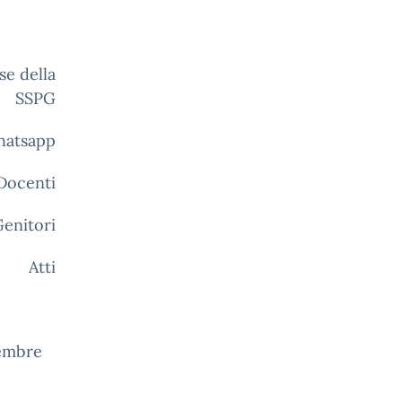
se della
SSPG
whatsapp
 Docenti
Genitori
Atti
vembre