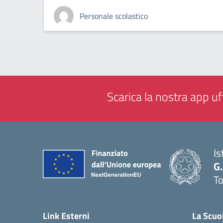
Personale scolastico
Scarica la nostra app uff
Is
G.
To
— 
Link Esterni
La Scuo