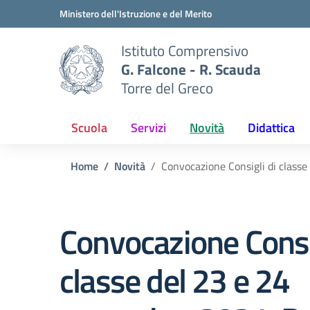
Vai ai contenuti
Vai al menu di navigazione
Vai al footer
Ministero dell'Istruzione e del Merito
Istituto Comprensivo
G. Falcone - R. Scauda
Torre del Greco
Scuola
Servizi
Novità
Didattica
Home
Novità
Convocazione Consigli di class
Convocazione Consi
classe del 23 e 24