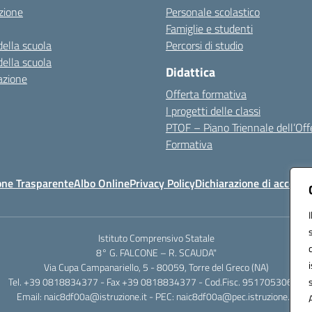
zione
Personale scolastico
Famiglie e studenti
della scuola
Percorsi di studio
della scuola
Didattica
azione
Offerta formativa
I progetti delle classi
PTOF – Piano Triennale dell’Off
Formativa
one Trasparente
Albo Online
Privacy Policy
Dichiarazione di accessib
Istituto Comprensivo Statale
8° G. FALCONE – R. SCAUDA"
Via Cupa Campanariello, 5 - 80059, Torre del Greco (NA)
Tel. +39 0818834377 - Fax +39 0818834377 - Cod.Fisc. 95170530638
Email: naic8df00a@istruzione.it - PEC: naic8df00a@pec.istruzione.it