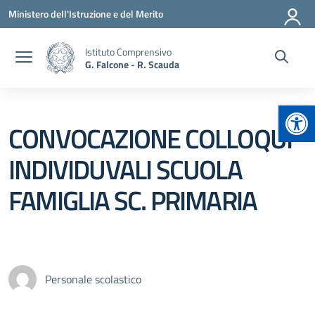
Vai ai contenuti
Vai al menu di navigazione
Vai al footer
Ministero dell'Istruzione e del Merito
Istituto Comprensivo
G. Falcone - R. Scauda
Apr
CONVOCAZIONE COLLOQUI
INDIVIDUVALI SCUOLA
FAMIGLIA SC. PRIMARIA
Personale scolastico