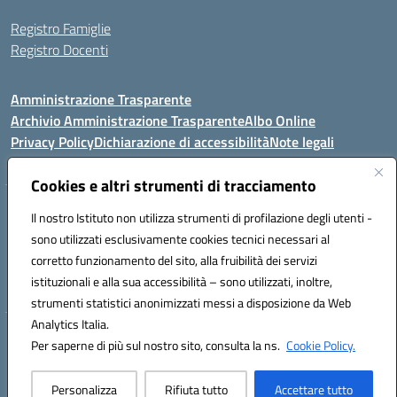
Registro Famiglie
Registro Docenti
Amministrazione Trasparente
Archivio Amministrazione Trasparente
Albo Online
Privacy Policy
Dichiarazione di accessibilità
Note legali
Cookies e altri strumenti di tracciamento
Istituto Comprensivo Statale
Il nostro Istituto non utilizza strumenti di profilazione degli utenti -
8° G. FALCONE – R. SCAUDA"
sono utilizzati esclusivamente cookies tecnici necessari al
Via Cupa Campanariello, 5 - 80059, Torre del Greco (NA)
corretto funzionamento del sito, alla fruibilità dei servizi
Tel. +39 0818834377 - Fax +39 0818834377 - Cod.Fisc. 95170530638
istituzionali e alla sua accessibilità – sono utilizzati, inoltre,
Email: naic8df00a@istruzione.it - PEC: naic8df00a@pec.istruzione.it
strumenti statistici anonimizzati messi a disposizione da Web
Analytics Italia.
Hosting & Powered by 3D Solution S.r.l.
Per saperne di più sul nostro sito, consulta la ns.
Cookie Policy.
Concept & Design by Designers Italia
Personalizza
Rifiuta tutto
Accettare tutto