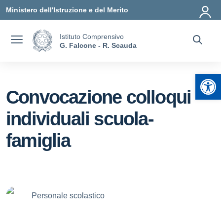
Vai ai contenuti
Vai al menu di navigazione
Vai al footer
Ministero dell'Istruzione e del Merito
Istituto Comprensivo
G. Falcone - R. Scauda
Apr
Convocazione colloqui
individuali scuola-
famiglia
Personale scolastico