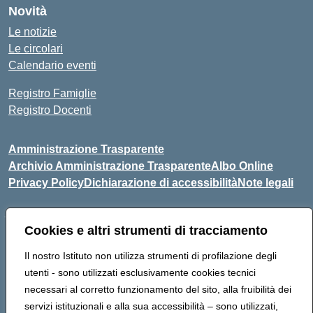
Novità
Le notizie
Le circolari
Calendario eventi
Registro Famiglie
Registro Docenti
Amministrazione Trasparente
Archivio Amministrazione Trasparente
Albo Online
Privacy Policy
Dichiarazione di accessibilità
Note legali
Cookies e altri strumenti di tracciamento
Istituto Comprensivo Statale
8° G. FALCONE – R. SCAUDA"
Il nostro Istituto non utilizza strumenti di profilazione degli
Via Cupa Campanariello, 5 - 80059, Torre del Greco (NA)
utenti - sono utilizzati esclusivamente cookies tecnici
Tel. +39 0818834377 - Fax +39 0818834377 - Cod.Fisc.
necessari al corretto funzionamento del sito, alla fruibilità dei
95170530638
servizi istituzionali e alla sua accessibilità – sono utilizzati,
Email: naic8df00a@istruzione.it - PEC: