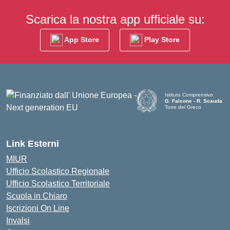
Scarica la nostra app ufficiale su:
App Store
Play Store
Istituto Comprensivo
G. Falcone - R. Scauda
Torre del Greco
— Visita la pagina iniziale d
Link Esterni
MIUR
Ufficio Scolastico Regionale
Ufficio Scolastico Territoriale
Scuola in Chiaro
Iscrizioni On Line
Invalsi