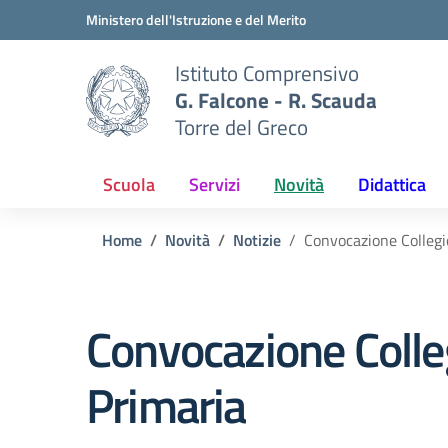
Vai ai contenuti
Vai al menu di navigazione
Vai al footer
Ministero dell'Istruzione e del Merito
Istituto Comprensivo
G. Falcone - R. Scauda
Torre del Greco
Scuola
Servizi
Novità
Didattica
Home
Novità
Notizie
Convocazione Collegio
Convocazione Colleg
Primaria