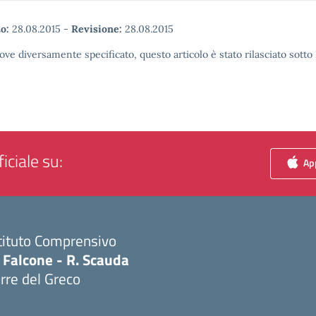
o:
28.08.2015
-
Revisione:
28.08.2015
ove diversamente specificato, questo articolo è stato rilasciato sott
iciale su:
App
tituto Comprensivo
 Falcone - R. Scauda
rre del Greco
Visita la pagina iniziale della scuola