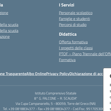
la
I Servizi
zione
Personale scolastico
Famiglie e studenti
della scuola
Percorsi di studio
della scuola
Didattica
azione
Offerta formativa
I progetti delle classi
PTOF – Piano Triennale dell’Off
Formativa
one Trasparente
Albo Online
Privacy Policy
Dichiarazione di accessib
Istituto Comprensivo Statale
8° G. FALCONE – R. SCAUDA"
Via Cupa Campanariello, 5 - 80059, Torre del Greco (NA)
Tel. +39 0818834377 - Fax +39 0818834377 - Cod.Fisc. 95170530638