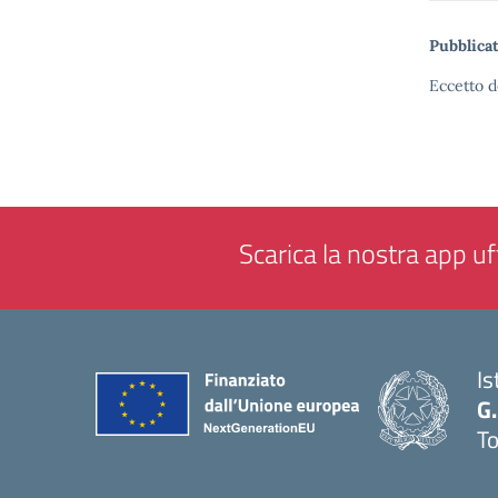
Pubblicat
Eccetto d
Scarica la nostra app uff
Is
G.
To
— 