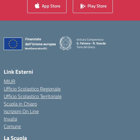
App Store
Play Store
Istituto Comprensivo
G. Falcone - R. Scauda
Torre del Greco
— Visita la pagina iniziale della scuola
Link Esterni
MIUR
Ufficio Scolastico Regionale
Ufficio Scolastico Territoriale
Scuola in Chiaro
Iscrizioni On Line
Invalsi
Comune
La Scuola