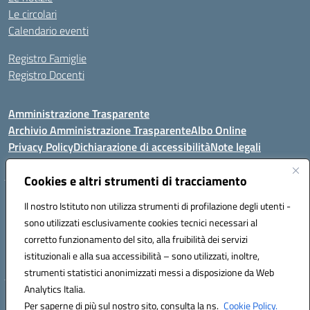
Le circolari
Calendario eventi
Registro Famiglie
Registro Docenti
Amministrazione Trasparente
Archivio Amministrazione Trasparente
Albo Online
Privacy Policy
Dichiarazione di accessibilità
Note legali
Cookies e altri strumenti di tracciamento
Istituto Comprensivo Statale
Il nostro Istituto non utilizza strumenti di profilazione degli utenti -
8° G. FALCONE – R. SCAUDA"
sono utilizzati esclusivamente cookies tecnici necessari al
Via Cupa Campanariello, 5 - 80059, Torre del Greco (NA)
corretto funzionamento del sito, alla fruibilità dei servizi
Tel. +39 0818834377 - Fax +39 0818834377 - Cod.Fisc. 95170530638
istituzionali e alla sua accessibilità – sono utilizzati, inoltre,
Email: naic8df00a@istruzione.it - PEC: naic8df00a@pec.istruzione.it
strumenti statistici anonimizzati messi a disposizione da Web
Analytics Italia.
Hosting & Powered by 3D Solution S.r.l.
Per saperne di più sul nostro sito, consulta la ns.
Cookie Policy.