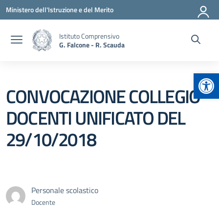
Vai ai contenuti
Vai al menu di navigazione
Vai al footer
Ministero dell'Istruzione e del Merito
Istituto Comprensivo
G. Falcone - R. Scauda
Apr
CONVOCAZIONE COLLEGIO
DOCENTI UNIFICATO DEL
29/10/2018
Personale scolastico
Docente