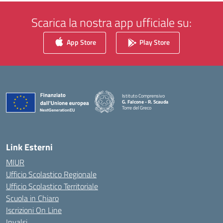
Scarica la nostra app ufficiale su:
App Store
Play Store
Istituto Comprensivo
G. Falcone - R. Scauda
Torre del Greco
— Visita la pagina iniziale della scuola
Link Esterni
MIUR
Ufficio Scolastico Regionale
Ufficio Scolastico Territoriale
Scuola in Chiaro
Iscrizioni On Line
Invalsi