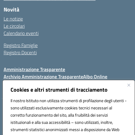
Novità
Le notizie
Le circolari
Calendario eventi
Registro Famiglie
Registro Docenti
Amministrazione Trasparente
Archivio Amministrazione Trasparente
Albo Online
Privacy Policy
Dichiarazione di accessibilità
Note legali
Cookies e altri strumenti di tracciamento
Il nostro Istituto non utilizza strumenti di profilazione degli utenti -
Istituto Comprensivo Statale
sono utilizzati esclusivamente cookies tecnici necessari al
8° G. FALCONE – R. SCAUDA"
corretto funzionamento del sito, alla fruibilità dei servizi
Via Cupa Campanariello, 5 - 80059, Torre del Greco (NA)
istituzionali e alla sua accessibilità – sono utilizzati, inoltre,
Tel. +39 0818834377 - Fax +39 0818834377 - Cod.Fisc. 95170530638
strumenti statistici anonimizzati messi a disposizione da Web
Email: naic8df00a@istruzione.it - PEC: naic8df00a@pec.istruzione.it