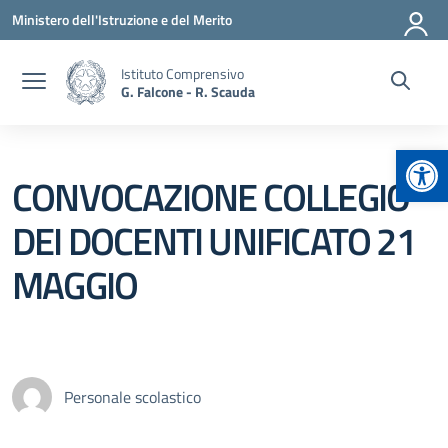
Vai ai contenuti
Vai al menu di navigazione
Vai al footer
Ministero dell'Istruzione e del Merito
Istituto Comprensivo
G. Falcone - R. Scauda
Apr
CONVOCAZIONE COLLEGIO
DEI DOCENTI UNIFICATO 21
MAGGIO
Personale scolastico