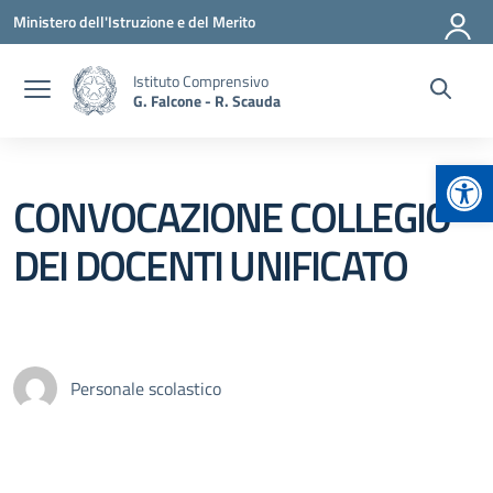
Vai ai contenuti
Vai al menu di navigazione
Vai al footer
Ministero dell'Istruzione e del Merito
Istituto Comprensivo
G. Falcone - R. Scauda
Apr
CONVOCAZIONE COLLEGIO
DEI DOCENTI UNIFICATO
Personale scolastico