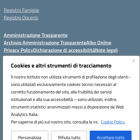
Registro Famiglie
Registro Docenti
Amministrazione Trasparente
Archivio Amministrazione Trasparente
Albo Online
Privacy Policy
Dichiarazione di accessibilità
Note legali
Cookies e altri strumenti di tracciamento
Istituto Comprensivo Statale
Il nostro Istituto non utilizza strumenti di profilazione degli utenti -
8° G. FALCONE – R. SCAUDA"
sono utilizzati esclusivamente cookies tecnici necessari al
Via Cupa Campanariello, 5 - 80059, Torre del Greco (NA)
corretto funzionamento del sito, alla fruibilità dei servizi
Tel. +39 0818834377 - Fax +39 0818834377 - Cod.Fisc. 95170530638
istituzionali e alla sua accessibilità – sono utilizzati, inoltre,
Email: naic8df00a@istruzione.it - PEC: naic8df00a@pec.istruzione.it
strumenti statistici anonimizzati messi a disposizione da Web
Analytics Italia.
Hosting & Powered by 3D Solution S.r.l.
Per saperne di più sul nostro sito, consulta la ns.
Cookie Policy.
Concept & Design by Designers Italia
Personalizza
Rifiuta tutto
Accettare tutto