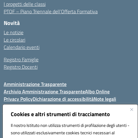
I progetti delle classi
PTOF – Piano Triennale dell’Offerta Formativa
Novità
Le notizie
Le circolari
Calendario eventi
Registro Famiglie
Registro Docenti
Amministrazione Trasparente
Archivio Amministrazione Trasparente
Albo Online
Privacy Policy
Dichiarazione di accessibilità
Note legali
Cookies e altri strumenti di tracciamento
Istituto Comprensivo Statale
Il nostro Istituto non utilizza strumenti di profilazione degli utenti -
8° G. FALCONE – R. SCAUDA"
sono utilizzati esclusivamente cookies tecnici necessari al
Via Cupa Campanariello, 5 - 80059, Torre del Greco (NA)