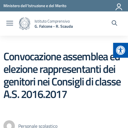
Vai ai contenuti
Vai al menu di navigazione
Vai al footer
Ministero dell'Istruzione e del Merito
Istituto Comprensivo
G. Falcone - R. Scauda
Apr
Convocazione assemblea ed
elezione rappresentanti dei
genitori nei Consigli di classe
A.S. 2016.2017
Personale scolastico