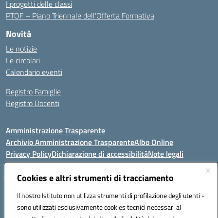
I progetti delle classi
PTOF – Piano Triennale dell’Offerta Formativa
Novità
Le notizie
Le circolari
Calendario eventi
Registro Famiglie
Registro Docenti
Amministrazione Trasparente
Archivio Amministrazione Trasparente
Albo Online
Privacy Policy
Dichiarazione di accessibilità
Note legali
Cookies e altri strumenti di tracciamento
Istituto Comprensivo Statale
Il nostro Istituto non utilizza strumenti di profilazione degli utenti -
8° G. FALCONE – R. SCAUDA"
sono utilizzati esclusivamente cookies tecnici necessari al
Via Cupa Campanariello, 5 - 80059, Torre del Greco (NA)