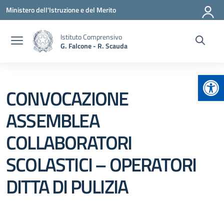
Vai ai contenuti
Vai al menu di navigazione
Vai al footer
Ministero dell'Istruzione e del Merito
Istituto Comprensivo
G. Falcone - R. Scauda
Apr
CONVOCAZIONE
ASSEMBLEA
COLLABORATORI
SCOLASTICI – OPERATORI
DITTA DI PULIZIA