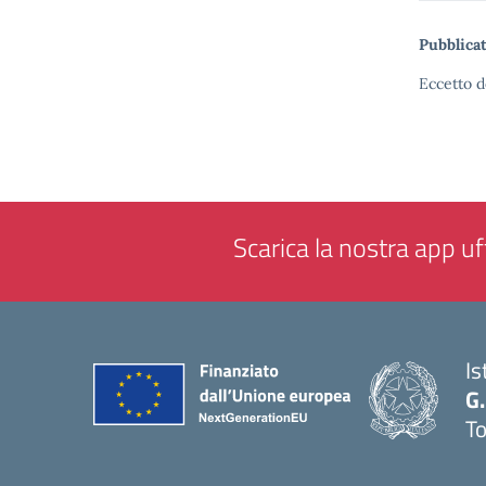
Pubblicat
Eccetto d
Scarica la nostra app uff
Is
G.
To
— 