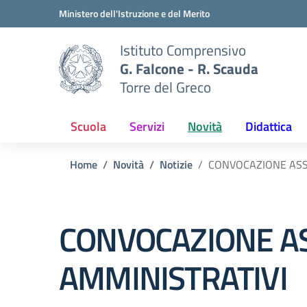
Vai ai contenuti
Vai al menu di navigazione
Vai al footer
Ministero dell'Istruzione e del Merito
Istituto Comprensivo
G. Falcone - R. Scauda
Torre del Greco
Scuola
Servizi
Novità
Didattica
Home
Novità
Notizie
CONVOCAZIONE ASS
CONVOCAZIONE A
AMMINISTRATIVI