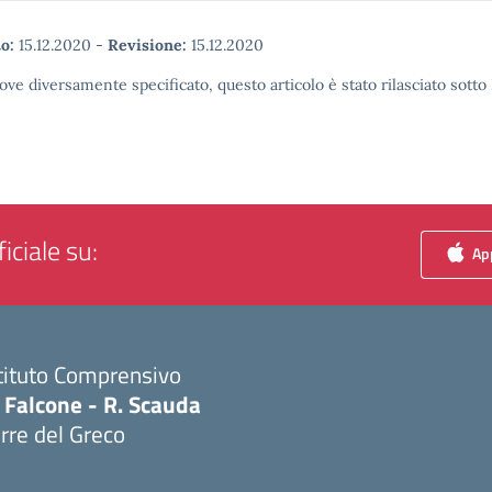
o:
15.12.2020
-
Revisione:
15.12.2020
ove diversamente specificato, questo articolo è stato rilasciato sott
iciale su:
App
tituto Comprensivo
 Falcone - R. Scauda
rre del Greco
Visita la pagina iniziale della scuola