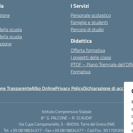
la
I Servizi
zione
Personale scolastico
Famiglie e studenti
della scuola
Percorsi di studio
della scuola
Didattica
azione
Offerta formativa
I progetti delle classi
PTOF – Piano Triennale dell’Off
Formativa
one Trasparente
Albo Online
Privacy Policy
Dichiarazione di accessib
Istituto Comprensivo Statale
8° G. FALCONE – R. SCAUDA"
Via Cupa Campanariello, 5 - 80059, Torre del Greco (NA)
Tel. +39 0818834377 - Fax +39 0818834377 - Cod.Fisc. 95170530638