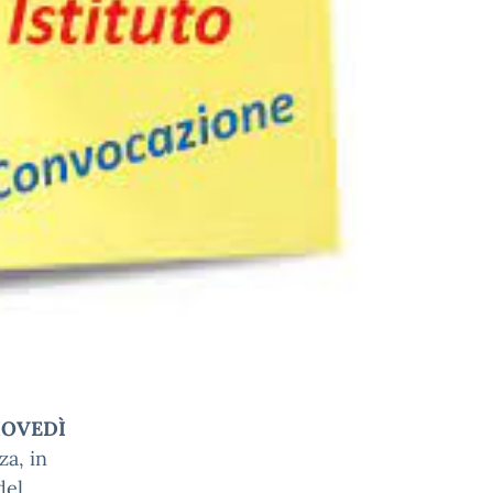
IOVEDÌ
za, in
del