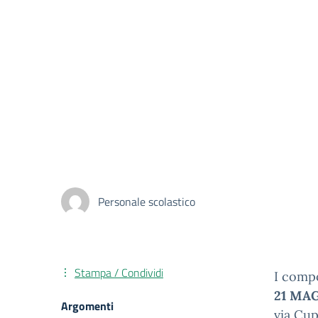
Personale scolastico
Stampa / Condividi
I compo
21 MA
Argomenti
via Cup