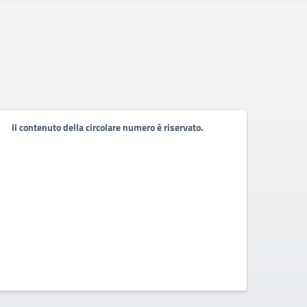
Indiz
Il contenuto della circolare numero è riservato.
rinno
Istit
202
Elezio
24 No
ALLE O
2024 