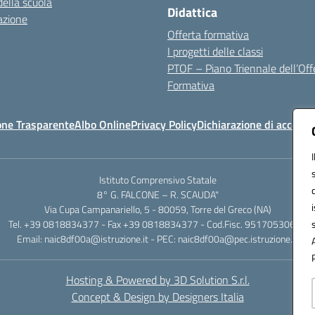
della scuola
Didattica
azione
Offerta formativa
I progetti delle classi
PTOF – Piano Triennale dell’Off
Formativa
one Trasparente
Albo Online
Privacy Policy
Dichiarazione di accessib
Istituto Comprensivo Statale
8° G. FALCONE – R. SCAUDA"
Via Cupa Campanariello, 5 - 80059, Torre del Greco (NA)
Tel. +39 0818834377 - Fax +39 0818834377 - Cod.Fisc. 95170530638
Email: naic8df00a@istruzione.it - PEC: naic8df00a@pec.istruzione.it
Hosting & Powered by 3D Solution S.r.l.
Concept & Design by Designers Italia