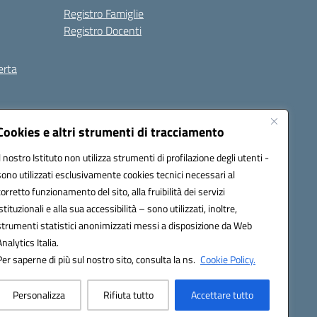
Registro Famiglie
Registro Docenti
erta
ilità
Note legali
Cookies e altri strumenti di tracciamento
Il nostro Istituto non utilizza strumenti di profilazione degli utenti -
sono utilizzati esclusivamente cookies tecnici necessari al
corretto funzionamento del sito, alla fruibilità dei servizi
istituzionali e alla sua accessibilità – sono utilizzati, inoltre,
strumenti statistici anonimizzati messi a disposizione da Web
Analytics Italia.
Per saperne di più sul nostro sito, consulta la ns.
Cookie Policy.
Personalizza
Rifiuta tutto
Accettare tutto