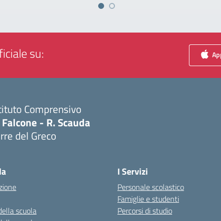
iciale su:
App
tituto Comprensivo
 Falcone - R. Scauda
rre del Greco
Visita la pagina iniziale della scuola
la
I Servizi
zione
Personale scolastico
Famiglie e studenti
della scuola
Percorsi di studio