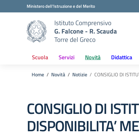
Vai ai contenuti
Vai al menu di navigazione
Vai al footer
Ministero dell'Istruzione e del Merito
Istituto Comprensivo
G. Falcone - R. Scauda
Torre del Greco
Scuola
Servizi
Novità
Didattica
Home
Novità
Notizie
CONSIGLIO DI ISTIT
CONSIGLIO DI IST
DISPONIBILITA’ 