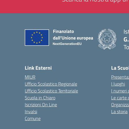
Is
G.
To
— 
Link Esterni
La Scuo
MIUR
Presenta
Ufficio Scolastico Regionale
I luoghi
Ufficio Scolastico Territoriale
I numeri 
Scuola in Chiaro
Le carte 
Iscrizioni On Line
Organizz
Invalsi
La storia
Comune