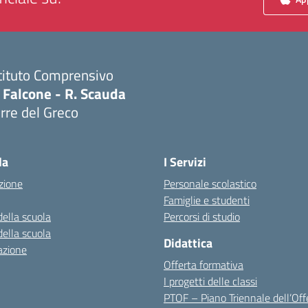
tituto Comprensivo
 Falcone - R. Scauda
rre del Greco
Visita la pagina iniziale della scuola
la
I Servizi
zione
Personale scolastico
Famiglie e studenti
della scuola
Percorsi di studio
della scuola
Didattica
azione
Offerta formativa
I progetti delle classi
PTOF – Piano Triennale dell’Off