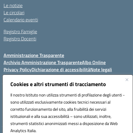
Le notizie
Le circolari
Calendario eventi
Registro Famiglie
Registro Docenti
Amministrazione Trasparente
Archivio Amministrazione Trasparente
Albo Online
Privacy Policy
Dichiarazione di accessibilità
Note legali
Cookies e altri strumenti di tracciamento
Istituto Comprensivo Statale
Il nostro Istituto non utilizza strumenti di profilazione degli utenti -
8° G. FALCONE – R. SCAUDA"
sono utilizzati esclusivamente cookies tecnici necessari al
Via Cupa Campanariello, 5 - 80059, Torre del Greco (NA)
corretto funzionamento del sito, alla fruibilità dei servizi
Tel. +39 0818834377 - Fax +39 0818834377 - Cod.Fisc. 95170530638
istituzionali e alla sua accessibilità – sono utilizzati, inoltre,
Email: naic8df00a@istruzione.it - PEC: naic8df00a@pec.istruzione.it
strumenti statistici anonimizzati messi a disposizione da Web
Analytics Italia.