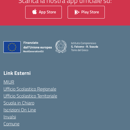
Scarica la nostra app ufficiale su:
App Store
Play Store
Istituto Comprensivo
G. Falcone - R. Scauda
Torre del Greco
— Visita la pagina iniziale della scuola
Link Esterni
MIUR
Ufficio Scolastico Regionale
Ufficio Scolastico Territoriale
Scuola in Chiaro
Iscrizioni On Line
Invalsi
Comune