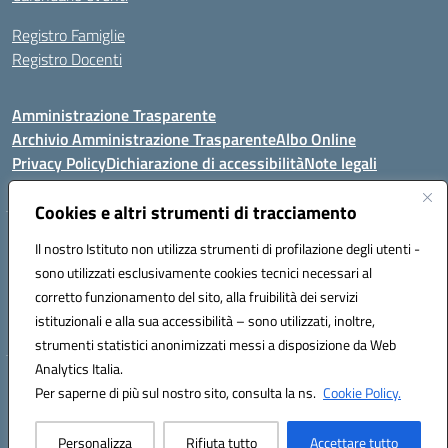
Registro Famiglie
Registro Docenti
Amministrazione Trasparente
Archivio Amministrazione Trasparente
Albo Online
Privacy Policy
Dichiarazione di accessibilità
Note legali
Cookies e altri strumenti di tracciamento
Istituto Comprensivo Statale
Il nostro Istituto non utilizza strumenti di profilazione degli utenti -
8° G. FALCONE – R. SCAUDA"
sono utilizzati esclusivamente cookies tecnici necessari al
Via Cupa Campanariello, 5 - 80059, Torre del Greco (NA)
corretto funzionamento del sito, alla fruibilità dei servizi
Tel. +39 0818834377 - Fax +39 0818834377 - Cod.Fisc. 95170530638
istituzionali e alla sua accessibilità – sono utilizzati, inoltre,
Email: naic8df00a@istruzione.it - PEC: naic8df00a@pec.istruzione.it
strumenti statistici anonimizzati messi a disposizione da Web
Analytics Italia.
Hosting & Powered by 3D Solution S.r.l.
Per saperne di più sul nostro sito, consulta la ns.
Cookie Policy.
Concept & Design by Designers Italia
Personalizza
Rifiuta tutto
Accettare tutto