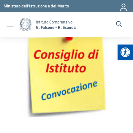
Vai ai contenuti
Vai al menu di navigazione
Vai al footer
Ministero dell'Istruzione e del Merito
Istituto Comprensivo
G. Falcone - R. Scauda
Apr