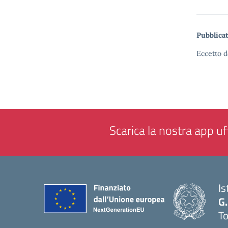
Pubblicat
Eccetto d
Scarica la nostra app uff
Is
G.
To