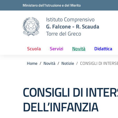
Vai ai contenuti
Vai al menu di navigazione
Vai al footer
Ministero dell'Istruzione e del Merito
Istituto Comprensivo
G. Falcone - R. Scauda
Torre del Greco
Scuola
Servizi
Novità
Didattica
Home
Novità
Notizie
CONSIGLI DI INTERS
CONSIGLI DI INTE
DELL’INFANZIA