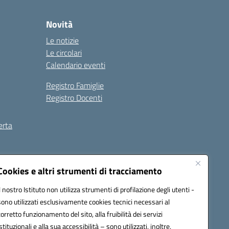
Novità
Le notizie
Le circolari
Calendario eventi
Registro Famiglie
Registro Docenti
erta
ilità
Note legali
Cookies e altri strumenti di tracciamento
Il nostro Istituto non utilizza strumenti di profilazione degli utenti -
sono utilizzati esclusivamente cookies tecnici necessari al
corretto funzionamento del sito, alla fruibilità dei servizi
istituzionali e alla sua accessibilità – sono utilizzati, inoltre,