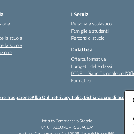
Visita la pagina iniziale della scuola
la
I Servizi
zione
Personale scolastico
Famiglie e studenti
della scuola
Percorsi di studio
della scuola
Didattica
azione
Offerta formativa
I progetti delle classi
PTOF – Piano Triennale dell’Off
Formativa
one Trasparente
Albo Online
Privacy Policy
Dichiarazione di accessib
Istituto Comprensivo Statale
8° G. FALCONE – R. SCAUDA"
Via Cupa Campanariello, 5 - 80059, Torre del Greco (NA)