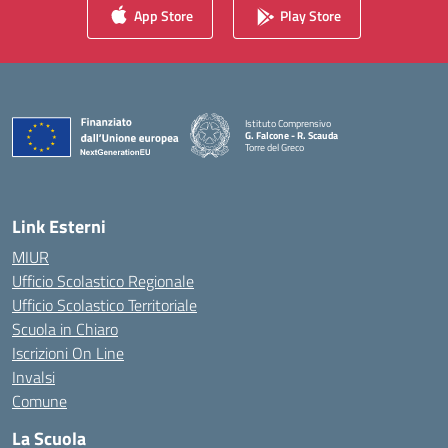
App Store
Play Store
Istituto Comprensivo
G. Falcone - R. Scauda
Torre del Greco
— Visita la pagina iniziale della scuola
Link Esterni
MIUR
Ufficio Scolastico Regionale
Ufficio Scolastico Territoriale
Scuola in Chiaro
Iscrizioni On Line
Invalsi
Comune
La Scuola