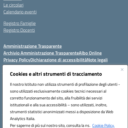
Le circolari
Calendario eventi
Registro Famiglie
Registro Docenti
Amministrazione Trasparente
Archivio Amministrazione Trasparente
Albo Online
Privacy Policy
Dichiarazione di accessibilità
Note legali
Cookies e altri strumenti di tracciamento
Istituto Comprensivo Statale
Il nostro Istituto non utilizza strumenti di profilazione degli utenti -
8° G. FALCONE – R. SCAUDA"
sono utilizzati esclusivamente cookies tecnici necessari al
Via Cupa Campanariello, 5 - 80059, Torre del Greco (NA)
corretto funzionamento del sito, alla fruibilità dei servizi
Tel. +39 0818834377 - Fax +39 0818834377 - Cod.Fisc. 95170530638
istituzionali e alla sua accessibilità – sono utilizzati, inoltre,
Email: naic8df00a@istruzione.it - PEC: naic8df00a@pec.istruzione.it
strumenti statistici anonimizzati messi a disposizione da Web
Analytics Italia.
Hosting & Powered by 3D Solution S.r.l.
Per saperne di più sul nostro sito, consulta la ns.
Cookie Policy.