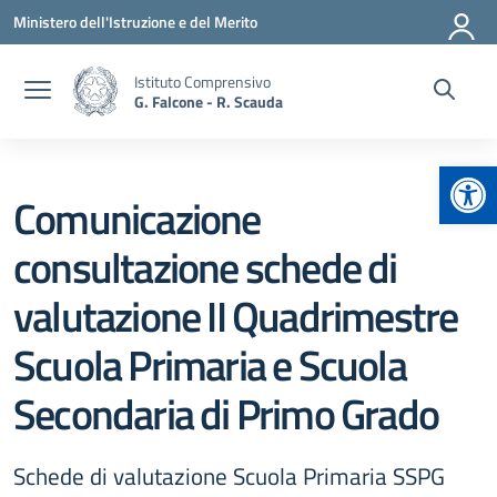
Vai ai contenuti
Vai al menu di navigazione
Vai al footer
Ministero dell'Istruzione e del Merito
Istituto Comprensivo
G. Falcone - R. Scauda
Apr
Comunicazione
consultazione schede di
valutazione II Quadrimestre
Scuola Primaria e Scuola
Secondaria di Primo Grado
Schede di valutazione Scuola Primaria SSPG