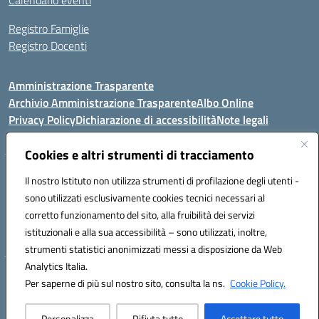
Calendario eventi
Registro Famiglie
Registro Docenti
Amministrazione Trasparente
Archivio Amministrazione Trasparente
Albo Online
Privacy Policy
Dichiarazione di accessibilità
Note legali
Cookies e altri strumenti di tracciamento
Istituto Comprensivo Statale
Il nostro Istituto non utilizza strumenti di profilazione degli utenti -
8° G. FALCONE – R. SCAUDA"
sono utilizzati esclusivamente cookies tecnici necessari al
Via Cupa Campanariello, 5 - 80059, Torre del Greco (NA)
corretto funzionamento del sito, alla fruibilità dei servizi
Tel. +39 0818834377 - Fax +39 0818834377 - Cod.Fisc. 95170530638
istituzionali e alla sua accessibilità – sono utilizzati, inoltre,
Email: naic8df00a@istruzione.it - PEC: naic8df00a@pec.istruzione.it
strumenti statistici anonimizzati messi a disposizione da Web
Analytics Italia.
Hosting & Powered by 3D Solution S.r.l.
Per saperne di più sul nostro sito, consulta la ns.
Cookie Policy.
Concept & Design by Designers Italia
Personalizza
Rifiuta tutto
Accettare tutto