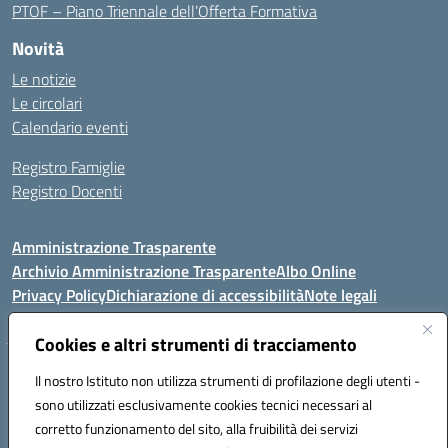
PTOF – Piano Triennale dell’Offerta Formativa
Novità
Le notizie
Le circolari
Calendario eventi
Registro Famiglie
Registro Docenti
Amministrazione Trasparente
Archivio Amministrazione Trasparente
Albo Online
Privacy Policy
Dichiarazione di accessibilità
Note legali
Cookies e altri strumenti di tracciamento
Istituto Comprensivo Statale
Il nostro Istituto non utilizza strumenti di profilazione degli utenti -
8° G. FALCONE – R. SCAUDA"
sono utilizzati esclusivamente cookies tecnici necessari al
Via Cupa Campanariello, 5 - 80059, Torre del Greco (NA)
corretto funzionamento del sito, alla fruibilità dei servizi
Tel. +39 0818834377 - Fax +39 0818834377 - Cod.Fisc. 95170530638