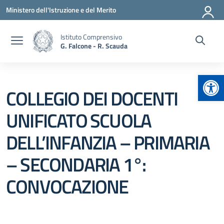
Vai ai contenuti
Vai al menu di navigazione
Vai al footer
Ministero dell'Istruzione e del Merito
Istituto Comprensivo
G. Falcone - R. Scauda
Apr
COLLEGIO DEI DOCENTI
UNIFICATO SCUOLA
DELL’INFANZIA – PRIMARIA
– SECONDARIA 1°:
CONVOCAZIONE