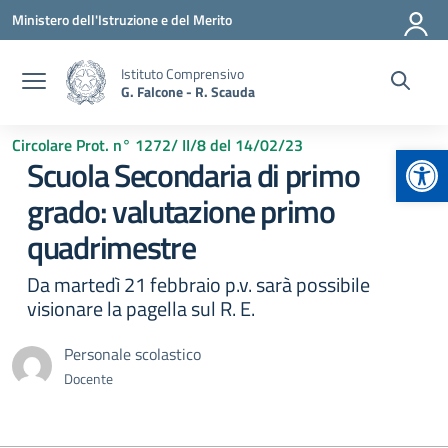
Vai ai contenuti
Vai al menu di navigazione
Vai al footer
Ministero dell'Istruzione e del Merito
Istituto Comprensivo
G. Falcone - R. Scauda
Circolare Prot. n° 1272/ II/8 del 14/02/23
Apr
Scuola Secondaria di primo
grado: valutazione primo
quadrimestre
Da martedì 21 febbraio p.v. sarà possibile
visionare la pagella sul R. E.
Personale scolastico
Docente