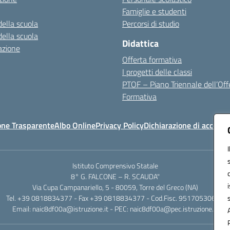
Famiglie e studenti
della scuola
Percorsi di studio
della scuola
Didattica
azione
Offerta formativa
I progetti delle classi
PTOF – Piano Triennale dell’Off
Formativa
one Trasparente
Albo Online
Privacy Policy
Dichiarazione di accessib
Istituto Comprensivo Statale
8° G. FALCONE – R. SCAUDA"
Via Cupa Campanariello, 5 - 80059, Torre del Greco (NA)
Tel. +39 0818834377 - Fax +39 0818834377 - Cod.Fisc. 95170530638
Email: naic8df00a@istruzione.it - PEC: naic8df00a@pec.istruzione.it