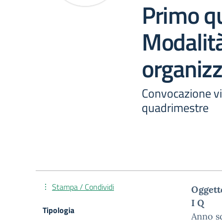
Primo q
Modalità
organizz
Convocazione vi
quadrimestre
Stampa / Condividi
Oggett
I Q
Tipologia
Anno s