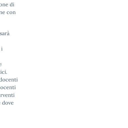
one di
one con
 sarà
 i
e
ci.
(docenti
 docenti
erventi
e dove