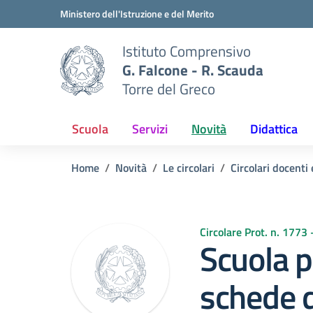
Vai ai contenuti
Vai al menu di navigazione
Vai al footer
Ministero dell'Istruzione e del Merito
Istituto Comprensivo
G. Falcone - R. Scauda
Torre del Greco
Scuola
Servizi
Novità
Didattica
Home
Novità
Le circolari
Circolari docenti 
Circolare Prot. n. 1773
Scuola p
schede d