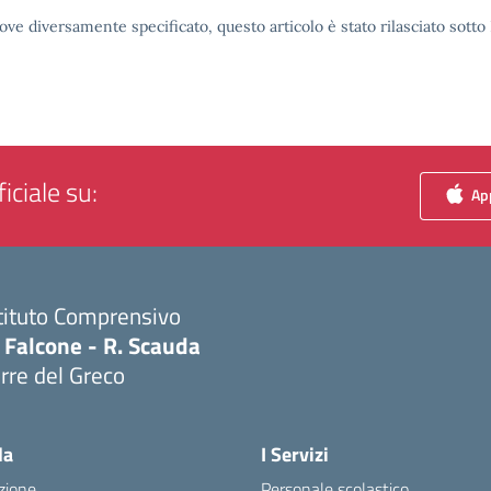
ove diversamente specificato, questo articolo è stato rilasciato sott
iciale su:
App
tituto Comprensivo
 Falcone - R. Scauda
rre del Greco
Visita la pagina iniziale della scuola
la
I Servizi
zione
Personale scolastico