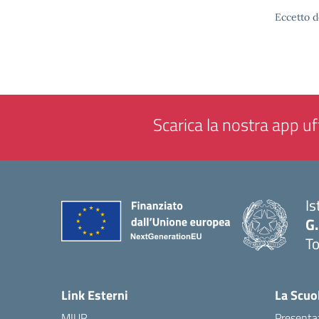
Eccetto d
Scarica la nostra app uff
Is
G.
To
— 
Link Esterni
La Scuo
MIUR
Presenta