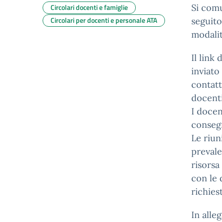
Circolari docenti e famiglie
Si comu
Circolari per docenti e personale ATA
seguito
modalit
Il link
inviato 
contatt
docenti
I docen
consegn
Le riun
prevalen
risorsa
con le 
richies
In alleg