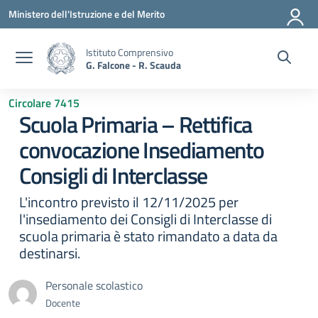
Vai ai contenuti
Vai al menu di navigazione
Vai al footer
Ministero dell'Istruzione e del Merito
Istituto Comprensivo
G. Falcone - R. Scauda
Circolare 7415
Scuola Primaria – Rettifica
convocazione Insediamento
Consigli di Interclasse
L'incontro previsto il 12/11/2025 per
l'insediamento dei Consigli di Interclasse di
scuola primaria è stato rimandato a data da
destinarsi.
Personale scolastico
Docente