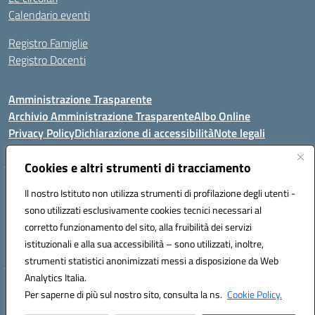
Calendario eventi
Registro Famiglie
Registro Docenti
Amministrazione Trasparente
Archivio Amministrazione Trasparente
Albo Online
Privacy Policy
Dichiarazione di accessibilità
Note legali
Cookies e altri strumenti di tracciamento
Istituto Comprensivo Statale
Il nostro Istituto non utilizza strumenti di profilazione degli utenti -
8° G. FALCONE – R. SCAUDA"
sono utilizzati esclusivamente cookies tecnici necessari al
Via Cupa Campanariello, 5 - 80059, Torre del Greco (NA)
corretto funzionamento del sito, alla fruibilità dei servizi
Tel. +39 0818834377 - Fax +39 0818834377 - Cod.Fisc. 95170530638
istituzionali e alla sua accessibilità – sono utilizzati, inoltre,
Email: naic8df00a@istruzione.it - PEC: naic8df00a@pec.istruzione.it
strumenti statistici anonimizzati messi a disposizione da Web
Analytics Italia.
Hosting & Powered by 3D Solution S.r.l.
Per saperne di più sul nostro sito, consulta la ns.
Cookie Policy.
Concept & Design by Designers Italia