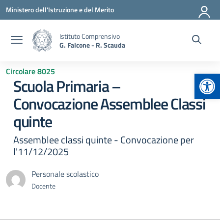
Vai ai contenuti
Vai al menu di navigazione
Vai al footer
Ministero dell'Istruzione e del Merito
Istituto Comprensivo
G. Falcone - R. Scauda
Circolare 8025
Apr
Scuola Primaria –
Convocazione Assemblee Classi
quinte
Assemblee classi quinte - Convocazione per
l'11/12/2025
Personale scolastico
Docente