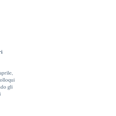
ri
aprile,
colloqui
ndo gli
i