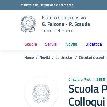
Vai ai contenuti
Vai al menu di navigazione
Vai al footer
Ministero dell'Istruzione e del Merito
Istituto Comprensivo
G. Falcone - R. Scauda
Torre del Greco
Scuola
Servizi
Novità
Didattica
Home
Novità
Le circolari
Circolari docenti 
Circolare Prot. n. 3633
Scuola P
Colloqui 