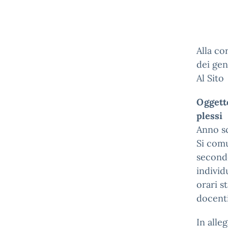
Alla co
dei gen
Al Sito
Oggetto
plessi
Anno s
Si comu
secondo
individ
orari s
docenti
In alleg