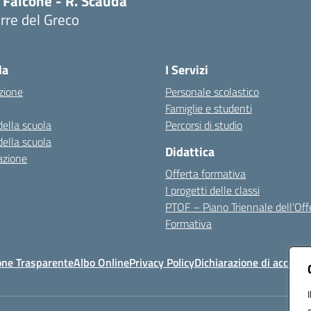
 Falcone - R. Scauda
rre del Greco
Visita la pagina iniziale della scuola
la
I Servizi
zione
Personale scolastico
Famiglie e studenti
della scuola
Percorsi di studio
della scuola
Didattica
azione
Offerta formativa
I progetti delle classi
PTOF – Piano Triennale dell’Off
Formativa
one Trasparente
Albo Online
Privacy Policy
Dichiarazione di accessib