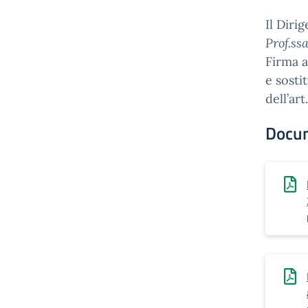
Il Diri
Prof.ss
Firma a
e sosti
dell’ar
Docu