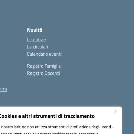
Novità
Le notizie
Le circolari
Calendario eventi
Registro Famiglie
Registro Docenti
erta
ilità
Note legali
Cookies e altri strumenti di tracciamento
Il nostro Istituto non utilizza strumenti di profilazione degli utenti -
sono utilizzati esclusivamente cookies tecnici necessari al