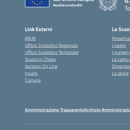
G.
To
— 
Link Esterni
La Scuo
MIUR
Presenta
Ufficio Scolastico Regionale
I luoghi
Ufficio Scolastico Territoriale
I numeri 
Scuola in Chiaro
Le carte 
Iscrizioni On Line
Organizz
Invalsi
La storia
Comune
Amministrazione Trasparente
Archivio Amministrazi