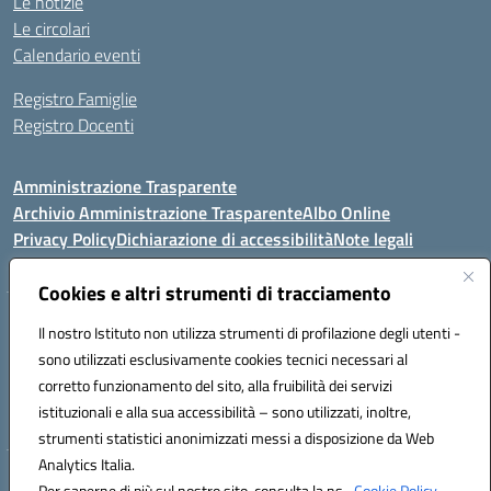
Le notizie
Le circolari
Calendario eventi
Registro Famiglie
Registro Docenti
Amministrazione Trasparente
Archivio Amministrazione Trasparente
Albo Online
Privacy Policy
Dichiarazione di accessibilità
Note legali
Cookies e altri strumenti di tracciamento
Istituto Comprensivo Statale
Il nostro Istituto non utilizza strumenti di profilazione degli utenti -
8° G. FALCONE – R. SCAUDA"
sono utilizzati esclusivamente cookies tecnici necessari al
Via Cupa Campanariello, 5 - 80059, Torre del Greco (NA)
corretto funzionamento del sito, alla fruibilità dei servizi
Tel. +39 0818834377 - Fax +39 0818834377 - Cod.Fisc. 95170530638
istituzionali e alla sua accessibilità – sono utilizzati, inoltre,
Email: naic8df00a@istruzione.it - PEC: naic8df00a@pec.istruzione.it
strumenti statistici anonimizzati messi a disposizione da Web
Analytics Italia.
Hosting & Powered by 3D Solution S.r.l.
Per saperne di più sul nostro sito, consulta la ns.
Cookie Policy.