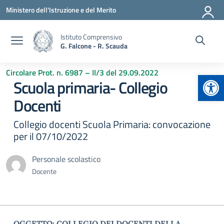
Vai ai contenuti
Vai al menu di navigazione
Vai al footer
Ministero dell'Istruzione e del Merito
Istituto Comprensivo
G. Falcone - R. Scauda
Circolare Prot. n. 6987 – II/3 del 29.09.2022
Apr
Scuola primaria- Collegio
Docenti
Collegio docenti Scuola Primaria: convocazione
per il 07/10/2022
Personale scolastico
Docente
OGGETTO: COLLEGIO DEI DOCENTI DELLA