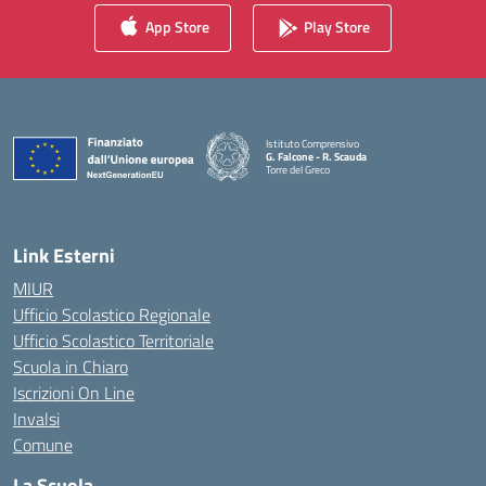
App Store
Play Store
Istituto Comprensivo
G. Falcone - R. Scauda
Torre del Greco
— Visita la pagina iniziale della scuola
Link Esterni
MIUR
Ufficio Scolastico Regionale
Ufficio Scolastico Territoriale
Scuola in Chiaro
Iscrizioni On Line
Invalsi
Comune
La Scuola