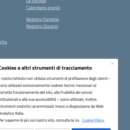
Le circolari
Calendario eventi
Registro Famiglie
Registro Docenti
erta
ilità
Note legali
Cookies e altri strumenti di tracciamento
Il nostro Istituto non utilizza strumenti di profilazione degli utenti -
sono utilizzati esclusivamente cookies tecnici necessari al
corretto funzionamento del sito, alla fruibilità dei servizi
istituzionali e alla sua accessibilità – sono utilizzati, inoltre,
strumenti statistici anonimizzati messi a disposizione da Web
Analytics Italia.
Per saperne di più sul nostro sito, consulta la ns.
Cookie Policy.