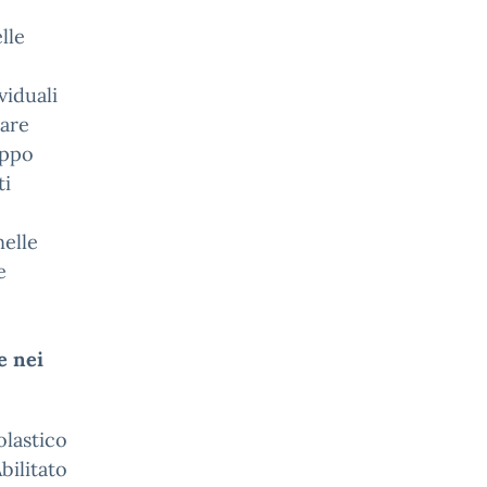
lle
viduali
pare
uppo
ti
nelle
e
e nei
olastico
bilitato