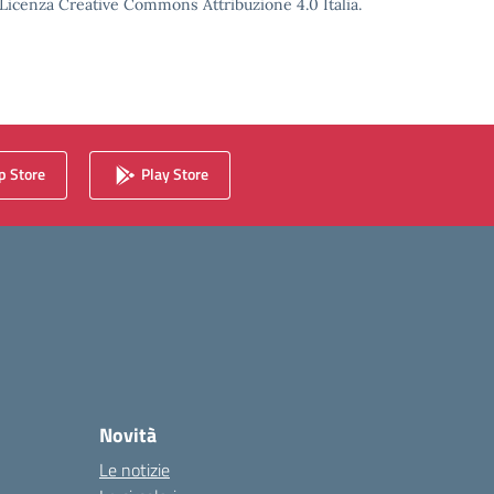
o Licenza Creative Commons Attribuzione 4.0 Italia.
 Store
Play Store
Novità
Le notizie