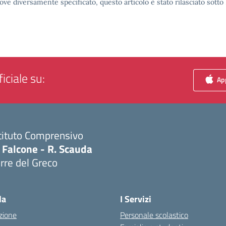
ove diversamente specificato, questo articolo è stato rilasciato sott
iciale su:
App
tituto Comprensivo
 Falcone - R. Scauda
rre del Greco
Visita la pagina iniziale della scuola
la
I Servizi
zione
Personale scolastico