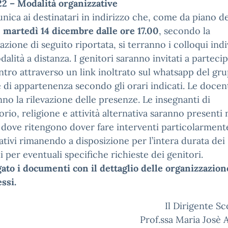
22 – Modalità organizzative
nica ai destinatari in indirizzo che, come da piano de
,
martedì 14 dicembre dalle ore 17.00
, secondo la
cazione di seguito riportata, si terranno i colloqui indi
alità a distanza. I genitori saranno invitati a parteci
ontro attraverso un link inoltrato sul whatsapp del gr
 di appartenenza secondo gli orari indicati. Le docen
no la rilevazione delle presenze. Le insegnanti di
orio, religione e attività alternativa saranno presenti 
 dove ritengono dover fare interventi particolarment
cativi rimanendo a disposizione per l’intera durata dei
i per eventuali specifiche richieste dei genitori.
gato i documenti con il dettaglio delle organizzazion
essi.
Il Dirigente Sc
Prof.ssa Maria Josè A