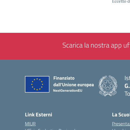
Eccetto d
Scarica la nostra app uff
Is
G.
To
— 
Link Esterni
La Scuo
MIUR
Presenta