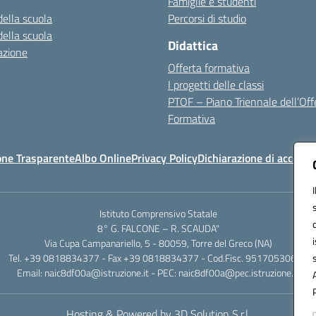
Famiglie e studenti
della scuola
Percorsi di studio
della scuola
Didattica
azione
Offerta formativa
I progetti delle classi
PTOF – Piano Triennale dell’Off
Formativa
one Trasparente
Albo Online
Privacy Policy
Dichiarazione di accessib
Istituto Comprensivo Statale
8° G. FALCONE – R. SCAUDA"
Via Cupa Campanariello, 5 - 80059, Torre del Greco (NA)
Tel. +39 0818834377 - Fax +39 0818834377 - Cod.Fisc. 95170530638
Email: naic8df00a@istruzione.it - PEC: naic8df00a@pec.istruzione.it
Hosting & Powered by 3D Solution S.r.l.