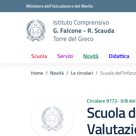
Vai ai contenuti
Vai al menu di navigazione
Vai al footer
Ministero dell'Istruzione e del Merito
Istituto Comprensivo
G. Falcone - R. Scauda
Torre del Greco
Scuola
Servizi
Novità
Didattica
Home
Novità
Le circolari
Scuola dell’Infan
Circolare 9772- II/8 d
Scuola d
Valutazio