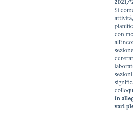
2021/’
Si comu
attività
pianifi
con mod
all’inc
sezione
cureran
laborat
sezioni
signifi
colloqu
In alle
vari pl