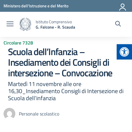
Vai ai contenuti
Vai al menu di navigazione
Vai al footer
Ministero dell'Istruzione e del Merito
Istituto Comprensivo
G. Falcone - R. Scauda
Circolare 7328
Apr
Scuola dell’Infanzia –
Insediamento dei Consigli di
intersezione – Convocazione
Martedì 11 novembre alle ore
16,30_Insediamento Consigli di Intersezione di
Scuola dell'infanzia
Personale scolastico