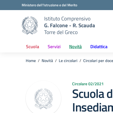
Vai ai contenuti
Vai al menu di navigazione
Vai al footer
Ministero dell'Istruzione e del Merito
Istituto Comprensivo
G. Falcone - R. Scauda
Torre del Greco
Scuola
Servizi
Novità
Didattica
Home
Novità
Le circolari
Circolari per doc
Circolare 02/2021
Scuola de
Insedia