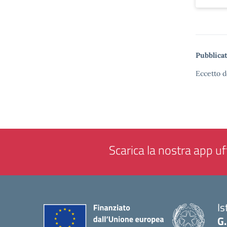
Pubblicat
Eccetto d
Scarica la nostra app uff
Is
G.