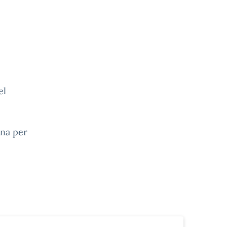
el
ina per