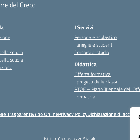
rre del Greco
Visita la pagina iniziale della scuola
la
I Servizi
zione
Personale scolastico
Famiglie e studenti
della scuola
Percorsi di studio
della scuola
Didattica
azione
Offerta formativa
I progetti delle classi
PTOF – Piano Triennale dell’Off
Formativa
one Trasparente
Albo Online
Privacy Policy
Dichiarazione di accessib
Istituto Comprensivo Statale