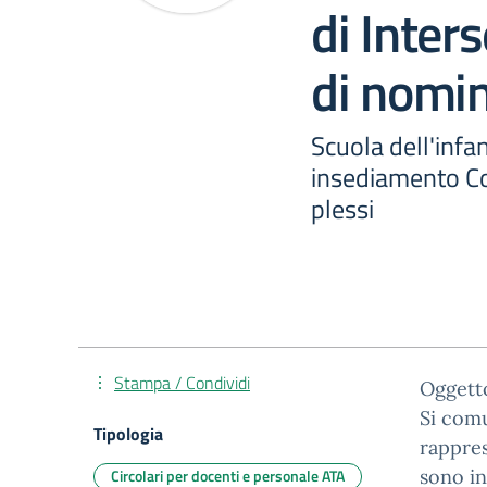
di Inter
di nomi
Scuola dell'inf
insediamento Cons
plessi
Stampa / Condividi
Oggetto
Si comu
Tipologia
rappres
Circolari per docenti e personale ATA
sono in