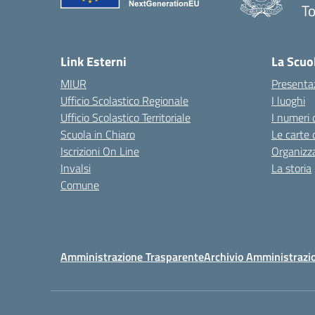
To
— 
Link Esterni
La Scuo
MIUR
Presenta
Ufficio Scolastico Regionale
I luoghi
Ufficio Scolastico Territoriale
I numeri 
Scuola in Chiaro
Le carte 
Iscrizioni On Line
Organizz
Invalsi
La storia
Comune
Amministrazione Trasparente
Archivio Amministrazi