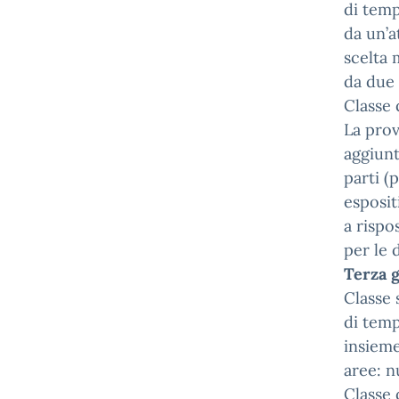
di temp
da un’a
scelta 
da due 
Classe 
La prov
aggiunt
parti (
esposit
a rispo
per le
Terza 
Classe 
di temp
insieme
aree: n
Classe 