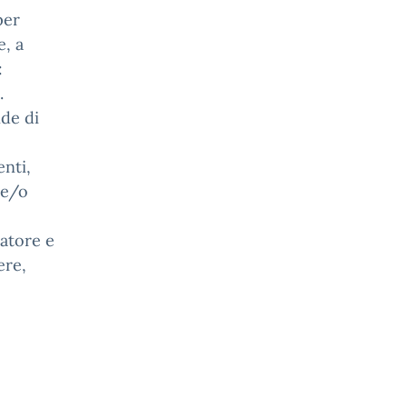
per
e, a
:
.
de di
enti,
 e/o
ratore e
ere,