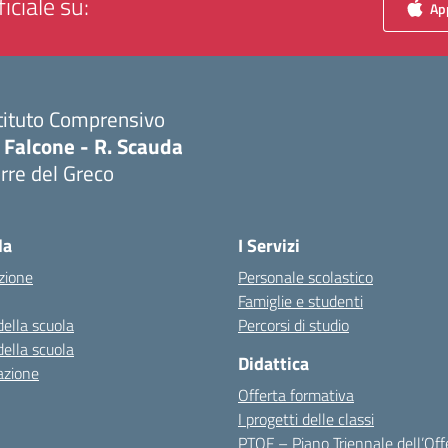
iciale su:
App
tituto Comprensivo
 Falcone - R. Scauda
rre del Greco
Visita la pagina iniziale della scuola
la
I Servizi
zione
Personale scolastico
Famiglie e studenti
della scuola
Percorsi di studio
della scuola
Didattica
azione
Offerta formativa
I progetti delle classi
PTOF – Piano Triennale dell’Off