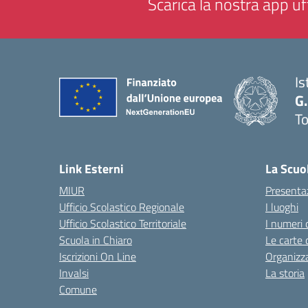
Scarica la nostra app uff
Is
G.
To
— 
Link Esterni
La Scuo
MIUR
Presenta
Ufficio Scolastico Regionale
I luoghi
Ufficio Scolastico Territoriale
I numeri 
Scuola in Chiaro
Le carte 
Iscrizioni On Line
Organizz
Invalsi
La storia
Comune