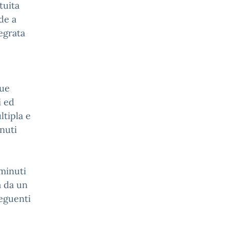
tuita
de a
egrata
due
i ed
ltipla e
nuti
minuti
a da un
seguenti