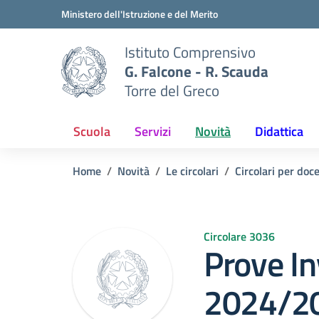
Vai ai contenuti
Vai al menu di navigazione
Vai al footer
Ministero dell'Istruzione e del Merito
Istituto Comprensivo
G. Falcone - R. Scauda
Torre del Greco
Scuola
Servizi
Novità
Didattica
Home
Novità
Le circolari
Circolari per doc
Circolare 3036
Prove Inv
2024/20