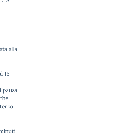
ta alla
ù 15
i pausa
 che
 terzo
minuti