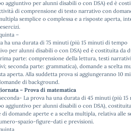
o aggiuntivo per alunni disabili o con DSA) ed è costi
ttività di comprensione di testo narrativo con doman
multipla semplice o complessa e a risposte aperta, int
esercizi.
quinta –
a ha una durata di 75 minuti (più 15 minuti di tempo
ivo per alunni disabili o con DSA) ed è costituita da 
prima parte: comprensione della lettura, testi narrativ
ivi; seconda parte: grammatica), domande a scelta mu
sta aperta. Alla suddetta prova si aggiungeranno 10 mi
 domande di background.
giornata – Prova di matematica
seconda- La prova ha una durata di 45 minuti (più 15 
o aggiuntivo per alunni disabili o con DSA), costituit
 di domande aperte e a scelta multipla, relativa alle 
umero-spazio-figure-dati e previsioni.
quinta