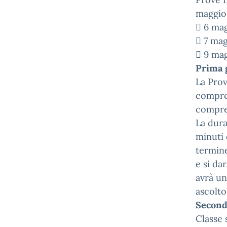
maggio 
 6 mag
 7 magg
 9 mag
Prima g
La Prov
compren
compren
La dura
minuti 
termine
e si da
avrà un
ascolto
Seconda
Classe 