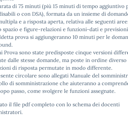
urata di 75 minuti (più 15 minuti di tempo aggiuntivo 
disabili o con DSA), formata da un insieme di domand
multipla e a risposta aperta, relativa alle seguenti aree
spazio e figure-relazioni e funzioni-dati e previsioni
ddetta prova si aggiungeranno 10 minuti per le doman
ound.
i Prova sono state predisposte cinque versioni differ
te dalle stesse domande, ma poste in ordine diverso
ioni di risposta permutate in modo differente.
esente circolare sono allegati Manuale del somminist
ollo di somministrazione che aiuteranno a comprend
opo passo, come svolgere le funzioni assegnate.
gato il file pdf completo con lo schema dei docenti
stratori.