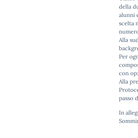
della d
alunni 
scelta 
numero 
Alla su
backgr
Per ogn
compos
con opz
Alla pr
Protoc
passo d
In alle
Sommini