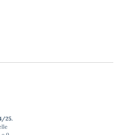
4/25.
lle
 e 9