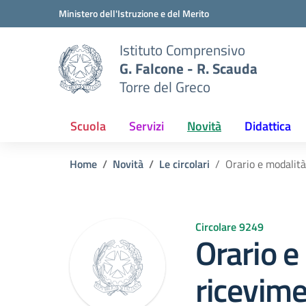
Vai ai contenuti
Vai al menu di navigazione
Vai al footer
Ministero dell'Istruzione e del Merito
Istituto Comprensivo
G. Falcone - R. Scauda
Torre del Greco
Scuola
Servizi
Novità
Didattica
Home
Novità
Le circolari
Orario e modalità
Circolare 9249
Orario e
ricevime