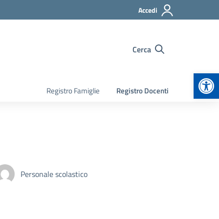
Accedi
Cerca
Apr
Registro Famiglie
Registro Docenti
Personale scolastico