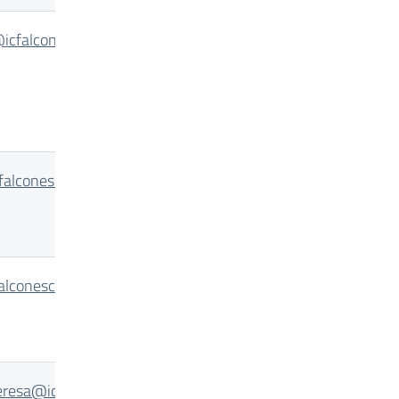
cfalconescaudatorredelgreco.edu.it
alconescaudatorredelgreco.edu.it
lconescaudatorredelgreco.edu.it
eresa@icfalconescaudatorredelgreco.edu.it