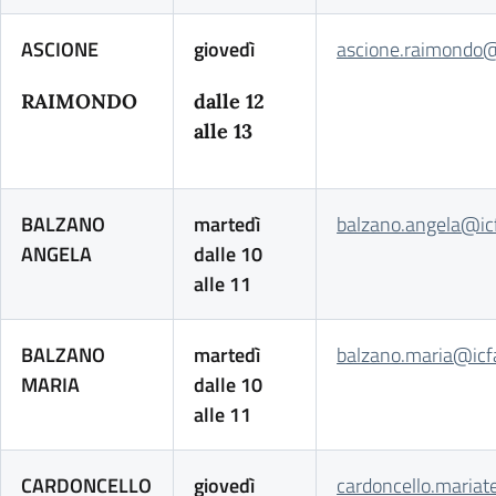
ASCIONE
giovedì
ascione.raimondo@i
RAIMONDO
dalle 12
alle 13
BALZANO
martedì
balzano.angela@icf
ANGELA
dalle 10
alle 11
BALZANO
martedì
balzano.maria@icfa
MARIA
dalle 10
alle 11
CARDONCELLO
giovedì
cardoncello.mariat