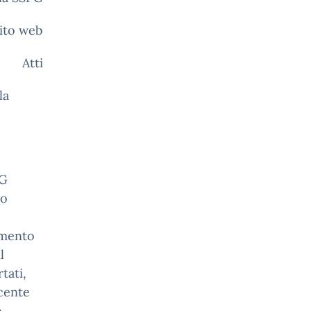
ito web
Atti
la
PG
to
amento
l
tati,
ocente
o