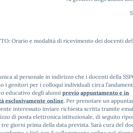
S
O: Orario e modalità di ricevimento dei docenti del
nica al personale in indirizzo che i docenti della SS
o i genitori per i colloqui individuali circa l’andamen
co educativo degli alunni
previo
appuntamento e in
tà esclusivamente online
. Per prenotare un appunt
ente interessato inviare richiesta scritta tramite emai
rizzo di posta elettronica istituzionale, di seguito ripor
tre giorni prima della data prevista. Sarà cura del d
 conferma e link per il collegamento online nel giorn