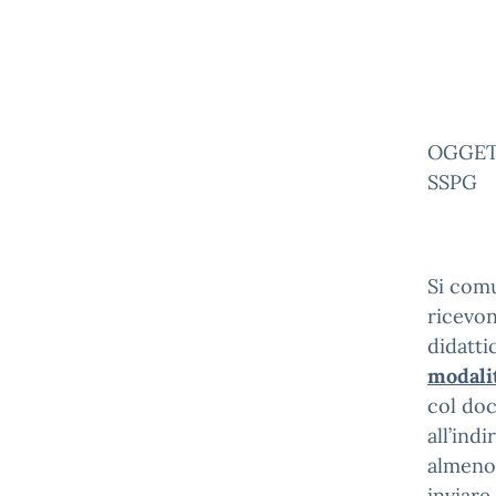
OGGETT
SSPG
Si comu
ricevon
didatti
modali
col doc
all’indi
almeno 
inviare