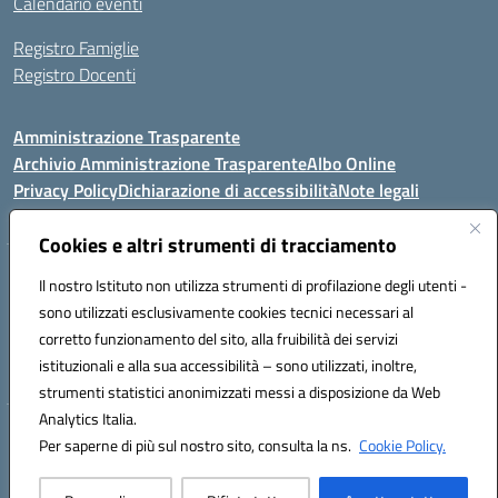
Calendario eventi
Registro Famiglie
Registro Docenti
Amministrazione Trasparente
Archivio Amministrazione Trasparente
Albo Online
Privacy Policy
Dichiarazione di accessibilità
Note legali
Cookies e altri strumenti di tracciamento
Istituto Comprensivo Statale
Il nostro Istituto non utilizza strumenti di profilazione degli utenti -
8° G. FALCONE – R. SCAUDA"
sono utilizzati esclusivamente cookies tecnici necessari al
Via Cupa Campanariello, 5 - 80059, Torre del Greco (NA)
corretto funzionamento del sito, alla fruibilità dei servizi
Tel. +39 0818834377 - Fax +39 0818834377 - Cod.Fisc. 95170530638
istituzionali e alla sua accessibilità – sono utilizzati, inoltre,
Email: naic8df00a@istruzione.it - PEC: naic8df00a@pec.istruzione.it
strumenti statistici anonimizzati messi a disposizione da Web
Analytics Italia.
Hosting & Powered by 3D Solution S.r.l.
Per saperne di più sul nostro sito, consulta la ns.
Cookie Policy.
Concept & Design by Designers Italia