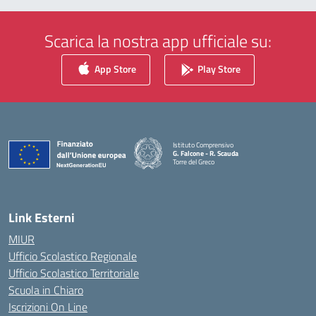
Scarica la nostra app ufficiale su:
App Store
Play Store
Istituto Comprensivo
G. Falcone - R. Scauda
Torre del Greco
— Visita la pagina iniziale della scuola
Link Esterni
MIUR
Ufficio Scolastico Regionale
Ufficio Scolastico Territoriale
Scuola in Chiaro
Iscrizioni On Line