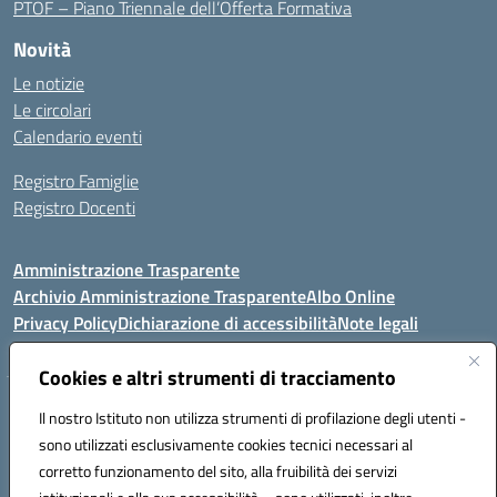
PTOF – Piano Triennale dell’Offerta Formativa
Novità
Le notizie
Le circolari
Calendario eventi
Registro Famiglie
Registro Docenti
Amministrazione Trasparente
Archivio Amministrazione Trasparente
Albo Online
Privacy Policy
Dichiarazione di accessibilità
Note legali
Cookies e altri strumenti di tracciamento
Istituto Comprensivo Statale
Il nostro Istituto non utilizza strumenti di profilazione degli utenti -
8° G. FALCONE – R. SCAUDA"
sono utilizzati esclusivamente cookies tecnici necessari al
Via Cupa Campanariello, 5 - 80059, Torre del Greco (NA)
corretto funzionamento del sito, alla fruibilità dei servizi
Tel. +39 0818834377 - Fax +39 0818834377 - Cod.Fisc. 95170530638