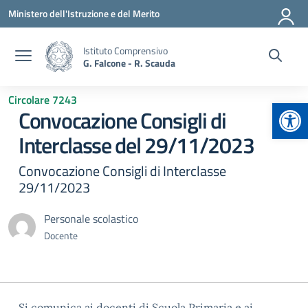
Vai ai contenuti
Vai al menu di navigazione
Vai al footer
Ministero dell'Istruzione e del Merito
Istituto Comprensivo
G. Falcone - R. Scauda
Circolare 7243
Apr
Convocazione Consigli di
Interclasse del 29/11/2023
Convocazione Consigli di Interclasse
29/11/2023
Personale scolastico
Docente
Si comunica ai docenti di Scuola Primaria e ai