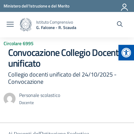
Vai ai contenuti
Vai al menu di navigazione
Vai al footer
Ministero dell'Istruzione e del Merito
Istituto Comprensivo
G. Falcone - R. Scauda
Circolare 6995
Apr
Convocazione Collegio Docenti
unificato
Collegio docenti unificato del 24/10/2025 -
Convocazione
Personale scolastico
Docente
Ai Docenti dell’Istituzione Scolastica