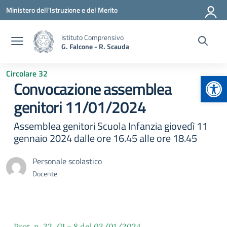
Vai ai contenuti
Vai al menu di navigazione
Vai al footer
Ministero dell'Istruzione e del Merito
Istituto Comprensivo
G. Falcone - R. Scauda
Circolare 32
Apr
Convocazione assemblea
genitori 11/01/2024
Assemblea genitori Scuola Infanzia giovedì 11
gennaio 2024 dalle ore 16.45 alle ore 18.45
Personale scolastico
Docente
Prot. n. 32 /II – 8 del 03/01/2024