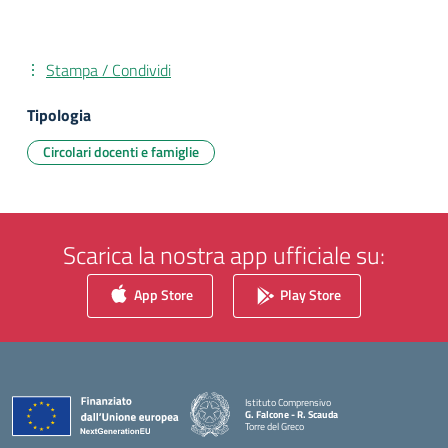
Stampa / Condividi
Tipologia
Circolari docenti e famiglie
Scarica la nostra app ufficiale su:
App Store
Play Store
Istituto Comprensivo
G. Falcone - R. Scauda
Torre del Greco
— Visita la pagina iniziale della scuola