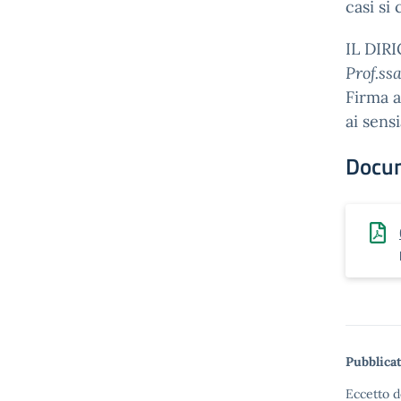
casi si
IL DIR
Prof.ss
Firma a
ai sens
Docu
Pubblicat
Eccetto d