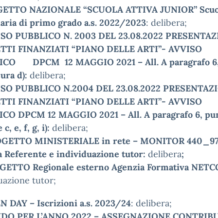
ETTO NAZIONALE “SCUOLA ATTIVA JUNIOR” Scuo
aria di primo grado a.s. 2022/2023
: delibera;
SO PUBBLICO N. 2003 DEL 23.08.2022 PRESENTA
TTI FINANZIATI “PIANO DELLE ARTI”- AVVISO
CO DPCM 12 MAGGIO 2021 – All. A paragrafo 6,
sura d):
delibera;
SO PUBBLICO N.2004 DEL 23.08.2022 PRESENTAZ
TTI FINANZIATI “PIANO DELLE ARTI”- AVVISO
ICO DPCM 12 MAGGIO 2021
– All. A paragrafo 6, pu
c, e, f, g, i):
delibera;
OGETTO MINISTERIALE in rete – MONITOR 440_97
 Referente e individuazione tutor:
delibera
;
GETTO Regionale esterno Agenzia Formativa NET
uazione tutor;
 DAY – Iscrizioni a.s. 2023/24
: delibera;
DO PER L’ANNO 2022 – ASSEGNAZIONE CONTRIB