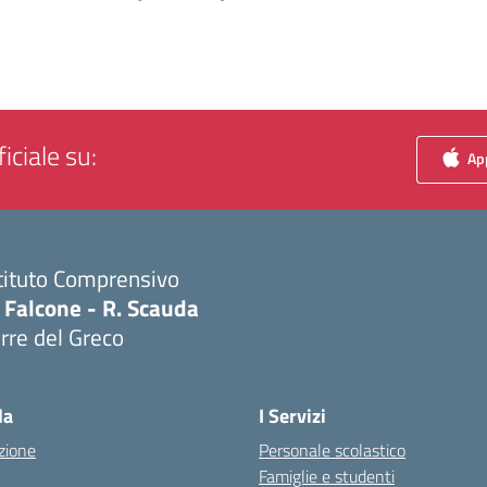
iciale su:
App
tituto Comprensivo
 Falcone - R. Scauda
rre del Greco
Visita la pagina iniziale della scuola
la
I Servizi
zione
Personale scolastico
Famiglie e studenti