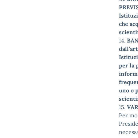
PREVIST
Istituz
che acq
scienti
14.
BAN
dall’ar
Istituz
per la 
informa
frequen
uno o p
scienti
15.
VAR
Per mot
Preside
necessa