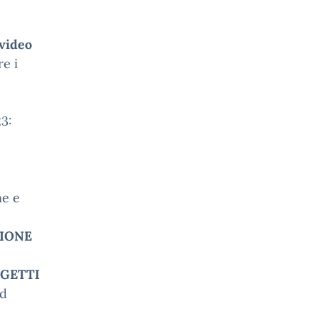
 video
e i
3:
ne e
ZIONE
OGETTI
ed