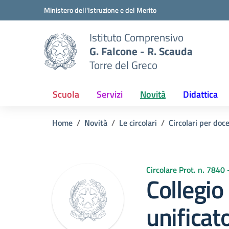
Vai ai contenuti
Vai al menu di navigazione
Vai al footer
Ministero dell'Istruzione e del Merito
Istituto Comprensivo
G. Falcone - R. Scauda
Torre del Greco
Scuola
Servizi
Novità
Didattica
Home
Novità
Le circolari
Circolari per doc
Circolare Prot. n. 7840
Collegio
unificat