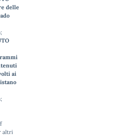
re delle
rado
;
UTO
ogrammi
ntenuti
olti ai
uistano
;
f
 altri