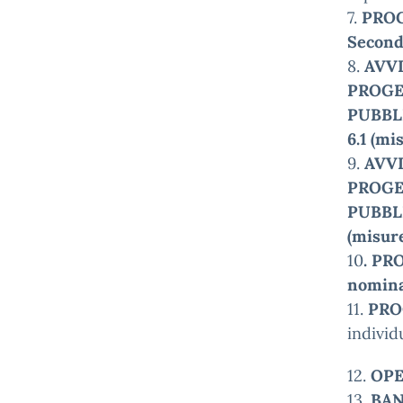
7.
PROG
Second
8.
AVVI
PROGE
PUBBLI
6.1 (mi
9.
AVVI
PROGE
PUBBL
(misure 
10
. PR
nomina
11.
PRO
individ
12.
OPEN
13.
BAN