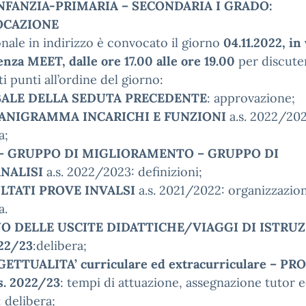
INFANZIA-PRIMARIA – SECONDARIA I GRADO:
CAZIONE
onale in indirizzo è convocato il giorno
04.11.2022, in
nza MEET, dalle ore 17.00 alle ore 19.00
per discuter
i punti all’ordine del giorno:
ALE DELLA SEDUTA PRECEDENTE
: approvazione;
ANIGRAMMA INCARICHI E FUNZIONI
a.s. 2022/202
a;
 – GRUPPO DI MIGLIORAMENTO – GRUPPO DI
NALISI
a.s. 2022/2023: definizioni;
LTATI PROVE INVALSI
a.s. 2021/2022: organizzazio
a.
O DELLE USCITE DIDATTICHE/VIAGGI DI ISTRU
022/23
:delibera;
ETTUALITA’ curriculare ed extracurriculare – PR
s. 2022/23
: tempi di attuazione, assegnazione tutor 
: delibera;