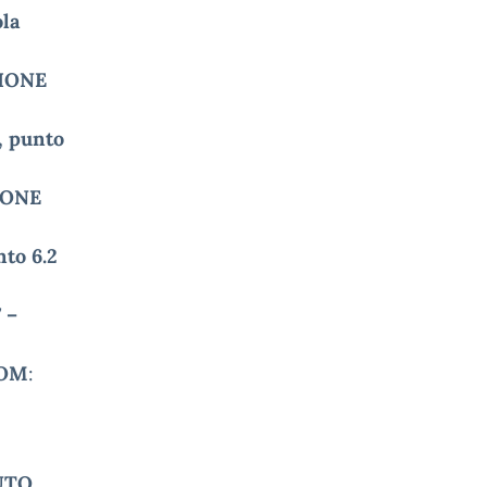
la
ZIONE
 punto
IONE
nto 6.2
 –
COM
:
UTO