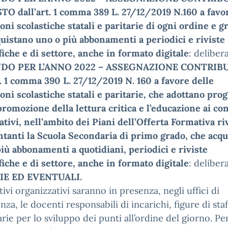
O dall’art. 1 comma 389 L. 27/12/2019 N.160 a favo
ioni scolastiche statali e paritarie di ogni ordine e g
uistano uno o più abbonamenti a periodici e riviste
fiche e di settore, anche in formato digitale
: delibera
DO PER L’ANNO 2022 – ASSEGNAZIONE CONTRIB
t. 1 comma 390 L. 27/12/2019 N. 160 a favore delle
ioni scolastiche statali e paritarie, che adottano pr
promozione della lettura critica e l’educazione ai co
tivi, nell’ambito dei Piani dell’Offerta Formativa riv
tanti la Scuola Secondaria di primo grado, che acq
iù abbonamenti a quotidiani, periodici e riviste
fiche e di settore, anche in formato digitale
: delibera
IE ED EVENTUALI.
ivi organizzativi saranno in presenza, negli uffici di
nza, le docenti responsabili di incarichi, figure di staf
rie per lo sviluppo dei punti all’ordine del giorno. Per