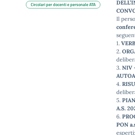
DELL’
Circolari per docenti e personale ATA
CONVO
Il pers
confere
seguent
1.
VERB
2.
ORG
deliber
3.
NIV
AUTOA
4.
RISU
deliber
5.
PIAN
A.S. 2
6.
PROG
PON a.
esperti