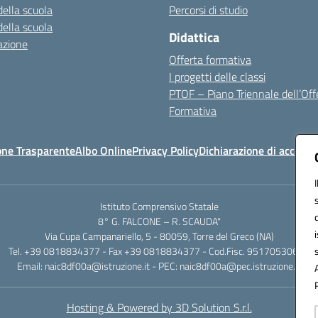
della scuola
Percorsi di studio
della scuola
Didattica
azione
Offerta formativa
I progetti delle classi
PTOF – Piano Triennale dell’Off
Formativa
one Trasparente
Albo Online
Privacy Policy
Dichiarazione di accessib
Istituto Comprensivo Statale
8° G. FALCONE – R. SCAUDA"
Via Cupa Campanariello, 5 - 80059, Torre del Greco (NA)
Tel. +39 0818834377 - Fax +39 0818834377 - Cod.Fisc. 95170530638
Email: naic8df00a@istruzione.it - PEC: naic8df00a@pec.istruzione.it
Hosting & Powered by 3D Solution S.r.l.