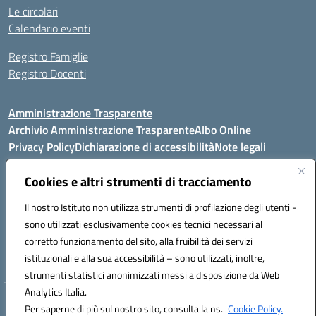
Le circolari
Calendario eventi
Registro Famiglie
Registro Docenti
Amministrazione Trasparente
Archivio Amministrazione Trasparente
Albo Online
Privacy Policy
Dichiarazione di accessibilità
Note legali
Cookies e altri strumenti di tracciamento
Istituto Comprensivo Statale
Il nostro Istituto non utilizza strumenti di profilazione degli utenti -
8° G. FALCONE – R. SCAUDA"
sono utilizzati esclusivamente cookies tecnici necessari al
Via Cupa Campanariello, 5 - 80059, Torre del Greco (NA)
corretto funzionamento del sito, alla fruibilità dei servizi
Tel. +39 0818834377 - Fax +39 0818834377 - Cod.Fisc. 95170530638
istituzionali e alla sua accessibilità – sono utilizzati, inoltre,
Email: naic8df00a@istruzione.it - PEC: naic8df00a@pec.istruzione.it
strumenti statistici anonimizzati messi a disposizione da Web
Analytics Italia.
Hosting & Powered by 3D Solution S.r.l.
Per saperne di più sul nostro sito, consulta la ns.
Cookie Policy.