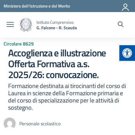
Vai ai contenuti
Vai al menu di navigazione
Vai al footer
Ministero dell'Istruzione e del Merito
Istituto Comprensivo
G. Falcone - R. Scauda
Circolare 8629
Apr
Accoglienza e illustrazione
Offerta Formativa a.s.
2025/26: convocazione.
Formazione destinata ai tirocinanti del corso di
Laurea in scienze della Formazione primaria e
del corso di specializzazione per le attività di
sostegno.
Personale scolastico